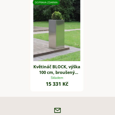
DOPRAVA ZDARMA
Květináč BLOCK, výška
100 cm, broušený
nerez
Skladem
15 331 Kč