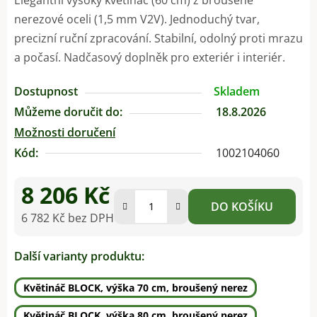
nerezové oceli (1,5 mm V2V). Jednoduchý tvar,
precizní ruční zpracování. Stabilní, odolný proti mrazu
a počasí. Nadčasový doplněk pro exteriér i interiér.
Dostupnost
Skladem
Můžeme doručit do:
18.8.2026
Možnosti doručení
Kód:
1002104060
8 206 Kč
DO KOŠÍKU
6 782 Kč bez DPH
Měrná cena:
Další varianty produktu:
Květináč BLOCK, výška 70 cm, broušený nerez
Květináč BLOCK, výška 80 cm, broušený nerez