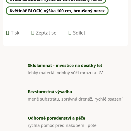
Květináč BLOCK, výška 100 cm, broušený nerez
Tisk
Zeptat se
Sdílet
Sklolaminát - investice na desítky let
lehký materiál odolný vůči mrazu a UV
Bezstarostná výsadba
méně substrátu, správná drenáž, rychlé osazení
Odborné poradenství a péče
rychlá pomoc před nákupem i poté