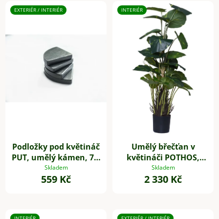
EXTERIÉR / INTERIÉR
INTERIÉR
Podložky pod květináč
Umělý břečťan v
PUT, umělý kámen, 7 x
květináči POTHOS,
7 cm, 4-set, šedé
výška 85 cm, plast,
Skladem
Skladem
559 Kč
2 330 Kč
zelený
INTERIÉR
EXTERIÉR / INTERIÉR