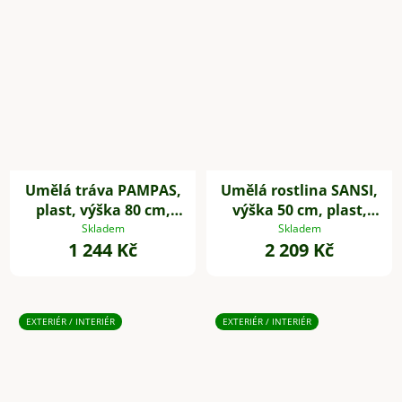
Umělá tráva PAMPAS,
Umělá rostlina SANSI,
plast, výška 80 cm,
výška 50 cm, plast,
zelená
zelená
Skladem
Skladem
1 244 Kč
2 209 Kč
EXTERIÉR / INTERIÉR
EXTERIÉR / INTERIÉR