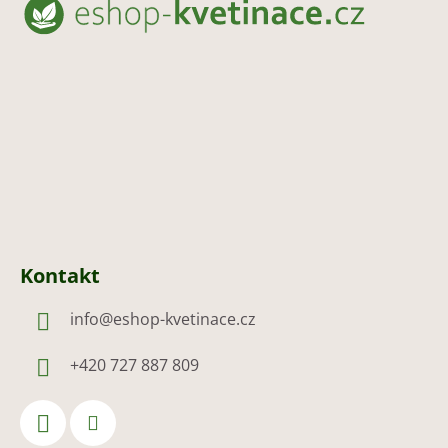
p
a
t
í
Kontakt
info
@
eshop-kvetinace.cz
+420 727 887 809