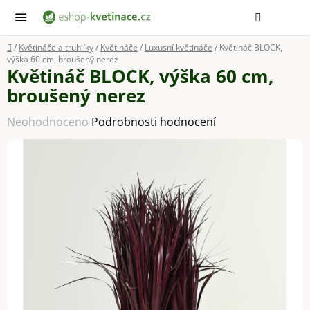
Přejít
Hledat
NÁ
KOŠ
na
obsah
Domů
/
Květináče a truhlíky
/
Květináče
/
Luxusní květináče
/
Květináč BLOCK,
výška 60 cm, broušený nerez
Květináč BLOCK, výška 60 cm,
broušený nerez
Průměrné
Neohodnoceno
Podrobnosti hodnocení
hodnocení
produktu
je
0,0
z
5
hvězdiček.