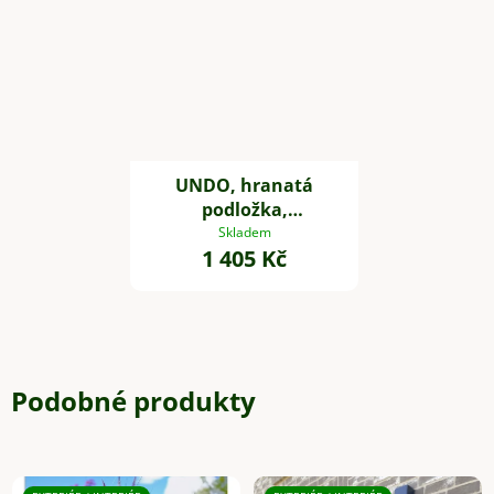
UNDO, hranatá
podložka,
sklolaminát, 34 * 34
Skladem
1 405 Kč
cm, antracit
Podobné produkty