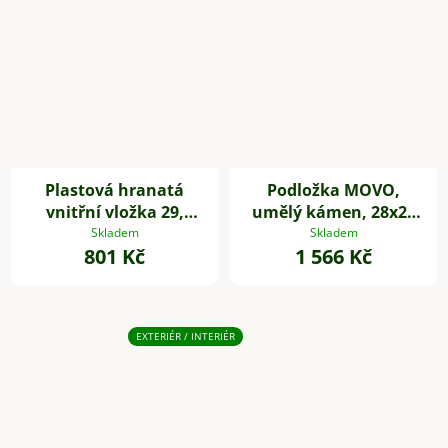
Plastová hranatá
Podložka MOVO,
vnitřní vložka 29,
umělý kámen, 28x28
32*29*29 cm, se
cm, šedá
Skladem
Skladem
801 Kč
1 566 Kč
zavlažovacím setem,
černá
EXTERIÉR / INTERIÉR