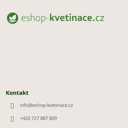
Z
á
p
a
t
í
Kontakt
info
@
eshop-kvetinace.cz
+420 727 887 809