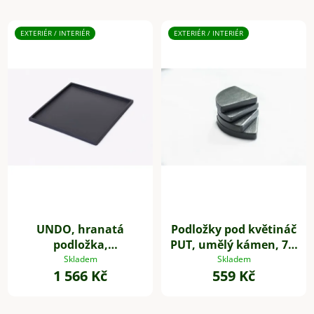
EXTERIÉR / INTERIÉR
EXTERIÉR / INTERIÉR
UNDO, hranatá
Podložky pod květináč
podložka,
PUT, umělý kámen, 7 x
sklolaminát, 44 * 44
7 cm, 4-set, šedé
Skladem
Skladem
1 566 Kč
559 Kč
cm, antracit