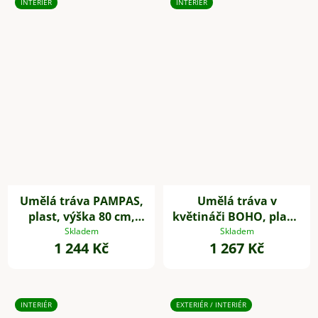
INTERIÉR
INTERIÉR
Umělá tráva PAMPAS,
Umělá tráva v
plast, výška 80 cm,
květináči BOHO, plast,
zelená
výška 54 cm, béžová
Skladem
Skladem
1 244 Kč
1 267 Kč
INTERIÉR
EXTERIÉR / INTERIÉR