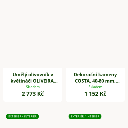
Umělý olivovník v
Dekorační kameny
květináči OLIVEIRA,
COSTA, 40-80 mm,
plast, výška 60 cm
plast, bílá
Skladem
Skladem
2 773 Kč
1 152 Kč
EXTERIÉR / INTERIÉR
EXTERIÉR / INTERIÉR