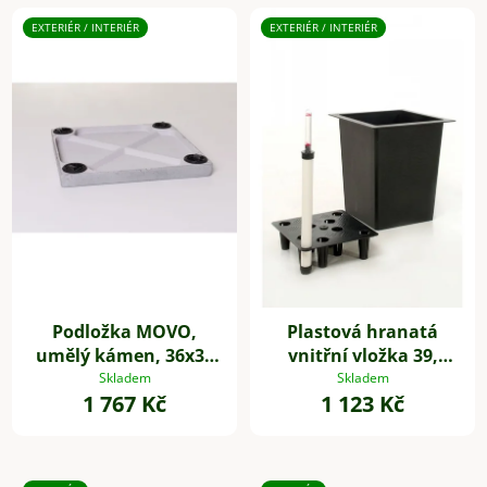
EXTERIÉR / INTERIÉR
EXTERIÉR / INTERIÉR
Podložka MOVO,
Plastová hranatá
umělý kámen, 36x36
vnitřní vložka 39,
cm šedá
32*39*39 cm, se
Skladem
Skladem
1 767 Kč
1 123 Kč
zavlažovacím setem,
černá