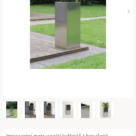
Impozantní metr vysoký květináč z broušené