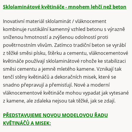
Sklolaminátové květináče - mnohem lehčí než beton
Inovativní materiál sklolaminát / vláknocement
kombinuje rustikální kamenný vzhled betonu s výrazně
sníženou hmotností a zvýšenou odolností proti
povětrnostním vlivům. Zatímco tradiční beton se vyrábí
z těžké směsi písku, štěrku a cementu, vláknocementové
květináče používají sklolaminátové rohože ke stabilizaci
směsi cementu a jemně mletého kamene. Vznikají tak
tenčí stěny květináčů a dekoračních misek, které se
snadno přepravují a přemisťují. Nové a moderní
vláknocementové květináče mohou vypadat jak vytesané
z kamene, ale zdaleka nejsou tak těžké, jak se zdají.
PŘEDSTAVUJEME NOVOU MODELOVOU ŘADU
KVĚTINÁČŮ A MISEK: