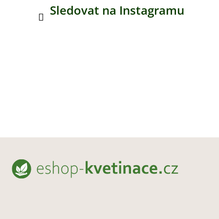
Sledovat na Instagramu
Z
á
p
a
t
í