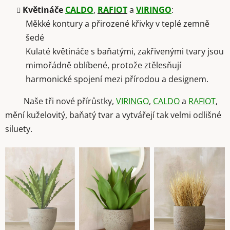
Květináče
CALDO
,
RAFIOT
a
VIRINGO
:
Měkké kontury a přirozené křivky v teplé zemně
šedé
Kulaté květináče s baňatými, zakřivenými tvary jsou
mimořádně oblíbené, protože ztělesňují
harmonické spojení mezi přírodou a designem.
Naše tři nové přírůstky,
VIRINGO
,
CALDO
a
RAFIOT
,
mění kuželovitý, baňatý tvar a vytvářejí tak velmi odlišné
siluety.