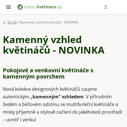
Přejít
Hledat
NÁ
KOŠ
na
obsah
Domů
/
BLOG
/
Kamenný vzhled květináčů - NOVINKA
Kamenný vzhled
květináčů - NOVINKA
Pokojové a venkovní květináče s
kamenným povrchem
Nová kolekce designových květináčů zaujme
autentickým
„kamenným“ vzhledem
. V přírodním
šedém a béžovém odstínu se multifunkční květináče a
misky příjemně a stylově začlení do jakéhokoli prostředí
– uvnitř i venku!