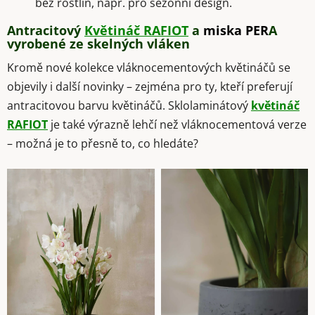
bez rostlin, např. pro sezónní design.
Antracitový
Květináč RAFIOT
a
miska PER
A
vyrobené ze skelných vláken
Kromě nové kolekce vláknocementových květináčů se
objevily i další novinky – zejména pro ty, kteří preferují
antracitovou barvu květináčů. Sklolaminátový
květináč
RAFIOT
je také výrazně lehčí než vláknocementová verze
– možná je to přesně to, co hledáte?