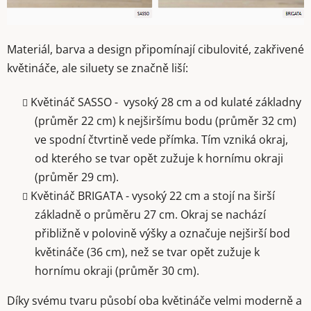
Materiál, barva a design připomínají cibulovité, zakřivené
květináče, ale siluety se značně liší:
Květináč SASSO - vysoký 28 cm a od kulaté základny
(průměr 22 cm) k nejširšímu bodu (průměr 32 cm)
ve spodní čtvrtině vede přímka. Tím vzniká okraj,
od kterého se tvar opět zužuje k hornímu okraji
(průměr 29 cm).
Květináč BRIGATA - vysoký 22 cm a stojí na širší
základně o průměru 27 cm. Okraj se nachází
přibližně v polovině výšky a označuje nejširší bod
květináče (36 cm), než se tvar opět zužuje k
hornímu okraji (průměr 30 cm).
Díky svému tvaru působí oba květináče velmi moderně a