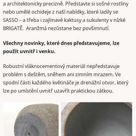
a architektonicky precizně. Představte si sošné rostliny
nebo umělé ochideje z naší nabídky, které ladily se
SASSO – a třeba i zajímavé kaktusy a sukulenty v nízké
BRIGATĚ. Aranžmá nezůstane bez povšimnutí.
Všechny novinky, které dnes představujeme, lze
použít uvnitř i venku.
Robustní vláknocementový materiál nepředstavuje
problém s deštěm, sněhem ani zimním mrazem. Ve
spodní části každého květináče je drenážní otvor, který
lze po umístění uvnitř uzavřít praktickou zátkou.