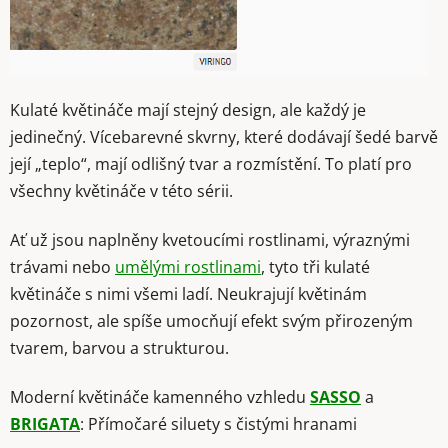
Kulaté květináče mají stejný design, ale každý je
jedinečný. Vícebarevné skvrny, které dodávají šedé barvě
její „teplo“, mají odlišný tvar a rozmístění. To platí pro
všechny květináče v této sérii.
Ať už jsou naplněny kvetoucími rostlinami, výraznými
trávami nebo
umělými rostlinami
, tyto tři kulaté
květináče s nimi všemi ladí. Neukrajují květinám
pozornost, ale spíše umocňují efekt svým přirozeným
tvarem, barvou a strukturou.
Moderní květináče kamenného vzhledu
SASSO
a
BRIGATA
: Přímočaré siluety s čistými hranami