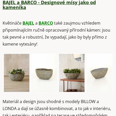
BAJEL a BARCO - Designové mísy jako od
kameníka
Květináče
BAJEL
a
BARCO
také zaujmou vzhledem
připomínajícím ručně opracovaný přírodní kámen: jsou
tak pevné a robustní, že vypadají, jako by byly přímo z
kamene vytesány!
Materiál a design jsou shodné s modely BILLOW a
LONDA a dají se úžasně kombinovat, a to jak v interiéru,
tak i exteriéru, například na terase ve středomořském