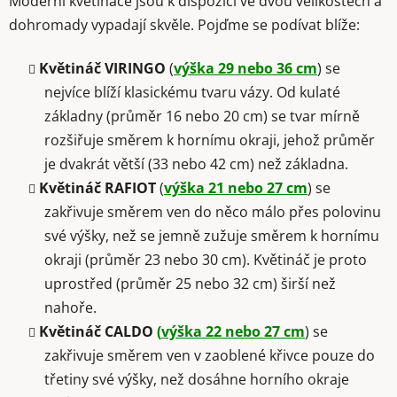
Moderní květináče jsou k dispozici ve dvou velikostech a
dohromady vypadají skvěle. Pojďme se podívat blíže:
Květináč VIRINGO
(
výška 29 nebo 36 cm
) se
nejvíce blíží klasickému tvaru vázy. Od kulaté
základny (průměr 16 nebo 20 cm) se tvar mírně
rozšiřuje směrem k hornímu okraji, jehož průměr
je dvakrát větší (33 nebo 42 cm) než základna.
Květináč RAFIOT
(
výška 21 nebo 27 cm
) se
zakřivuje směrem ven do něco málo přes polovinu
své výšky, než se jemně zužuje směrem k hornímu
okraji (průměr 23 nebo 30 cm). Květináč je proto
uprostřed (průměr 25 nebo 32 cm) širší než
nahoře.
Květináč CALDO
(
výška 22 nebo 27 cm
) se
zakřivuje směrem ven v zaoblené křivce pouze do
třetiny své výšky, než dosáhne horního okraje