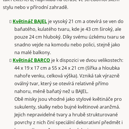
stylu nebo v přírodní zahradě.
Květináč BAJEL
je vysoký 21 cm a otevírá se ven do
baňatého, kulatého tvaru, kde je 43 cm široký, ale
pouze 24 cm hluboký. Díky svému úzkému tvaru se
snadno vejde na komodu nebo polici, stejně jako
na malé balkony.
Květináč BARCO
je k dispozici ve dvou velikostech:
44 x 19 x 17 cm a 55 x 24 x 21 cm (šířka a hloubka
nahoře venku, celková výška). Vzniká tak výrazně
oválný tvar, který se otevírá relativně přímo
nahoru, méně baňatý než u BAJEL.
Obě misky jsou vhodné jako stylové květináče pro
sukulenty, skalky nebo bujné květinové aranžmá.
Jejich nepravidelné tvary a hrubě strukturované
povrchy z nich činí speciální dekorativní předmět i