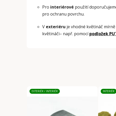
Pro
interiérové
použití doporučujeme v
pro ochranu povrchu.
V
exteriéru
je vhodné květináč mírně
květináči– např. pomocí
podložek PU
EXTERIÉR / INTERIÉR
INTERIÉR