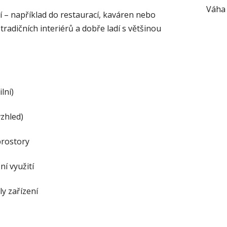
Váha
tí – například do restaurací, kaváren nebo
tradičních interiérů a dobře ladí s většinou
lní)
zhled)
 prostory
í využití
y zařízení