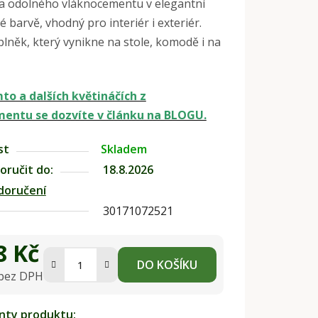
 a odolného vláknocementu v elegantní
 barvě, vhodný pro interiér i exteriér.
plněk, který vynikne na stole, komodě i na
to a dalších květináčích z
entu se dozvíte v článku na BLOGU.
st
Skladem
ručit do:
18.8.2026
doručení
30171072521
8 Kč
DO KOŠÍKU
 bez DPH
na:
anty produktu: