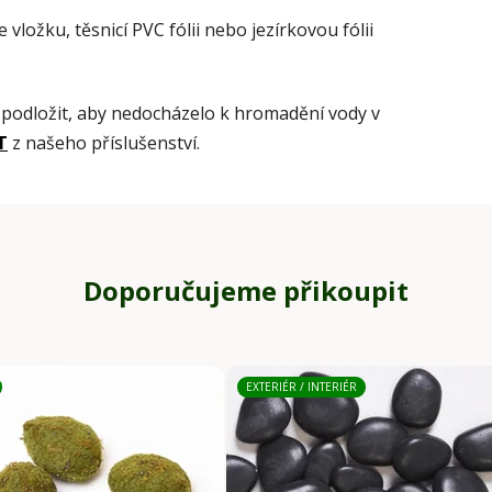
ložku, těsnicí PVC fólii nebo jezírkovou fólii
 podložit, aby nedocházelo k hromadění vody v
T
z našeho příslušenství.
Doporučujeme přikoupit
EXTERIÉR / INTERIÉR