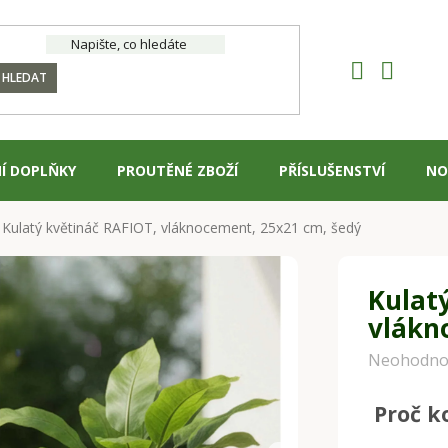
HLEDAT
Í DOPLŇKY
PROUTĚNÉ ZBOŽÍ
PŘÍSLUŠENSTVÍ
NO
Kulatý květináč RAFIOT, vláknocement, 25x21 cm, šedý
Kulat
vlákn
Průměrné
Neohodno
hodnocení
Proč k
produktu
je