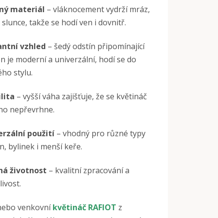
ný materiál
– vláknocement vydrží mráz,
i slunce, takže se hodí ven i dovnitř.
antní vzhled
– šedý odstín připomínající
 je moderní a univerzální, hodí se do
ho stylu.
lita
– vyšší váha zajišťuje, že se květináč
no nepřevrhne.
rzální použití
– vhodný pro různé typy
in, bylinek i menší keře.
há životnost
– kvalitní zpracování a
livost.
nebo venkovní
květináč RAFIOT
z