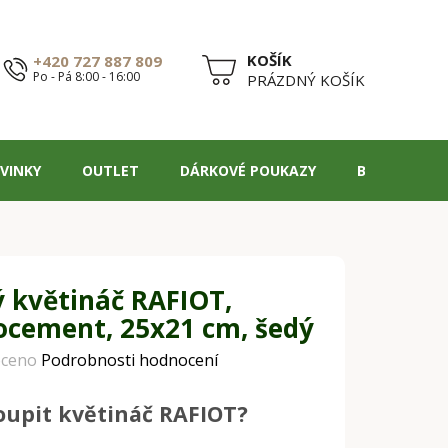
+420 727 887 809
Po - Pá 8:00 - 16:00
NÁKUPNÍ
PRÁZDNÝ KOŠÍK
KOŠÍK
VINKY
OUTLET
DÁRKOVÉ POUKAZY
BLOG
ý květináč RAFIOT,
ocement, 25x21 cm, šedý
ceno
Podrobnosti hodnocení
oupit květináč RAFIOT?