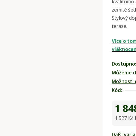
kvalitního
zemitě šedé
Stylový do
terase.
Více o tom
vláknocem
Dostupno
Můžeme do
Možnosti 
Kód:
1 84
1 527 Kč
Měrná ce
Další vari