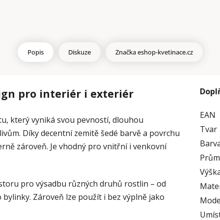
Popis
Diskuze
Značka
eshop-kvetinace.cz
Dopl
gn pro interiér i exteriér
EAN
u, který vyniká svou pevností, dlouhou
Tvar
vlivům. Díky decentní zemitě šedé barvě a povrchu
Barv
ně zároveň. Je vhodný pro vnitřní i venkovní
Prům
Výška
storu pro výsadbu různých druhů rostlin – od
Mater
bylinky. Zároveň lze použít i bez výplně jako
Mode
Umís