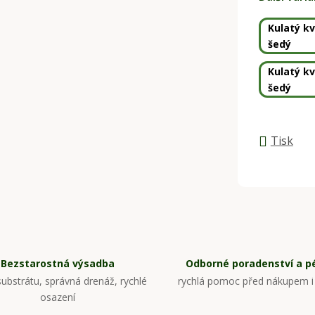
Kulatý k
šedý
Kulatý k
šedý
Tisk
Bezstarostná výsadba
Odborné poradenství a p
ubstrátu, správná drenáž, rychlé
rychlá pomoc před nákupem i
osazení