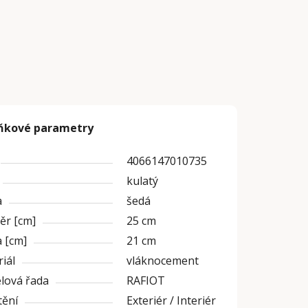
ňkové parametry
4066147010735
kulatý
a
šedá
ěr [cm]
25 cm
 [cm]
21 cm
iál
vláknocement
lová řada
RAFIOT
tění
Exteriér / Interiér