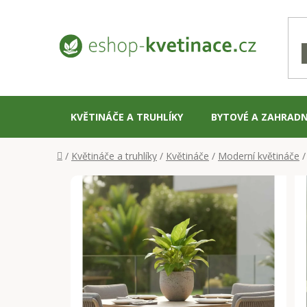
Přejít
na
obsah
KVĚTINÁČE A TRUHLÍKY
BYTOVÉ A ZAHRADN
Domů
/
Květináče a truhlíky
/
Květináče
/
Moderní květináče
/