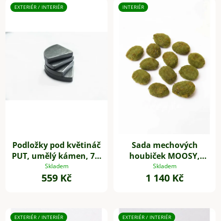
EXTERIÉR / INTERIÉR
INTERIÉR
Podložky pod květináč
Sada mechových
PUT, umělý kámen, 7 x
houbiček MOOSY,
7 cm, 4-set, šedé
plast, zelená
Skladem
Skladem
559 Kč
1 140 Kč
EXTERIÉR / INTERIÉR
EXTERIÉR / INTERIÉR