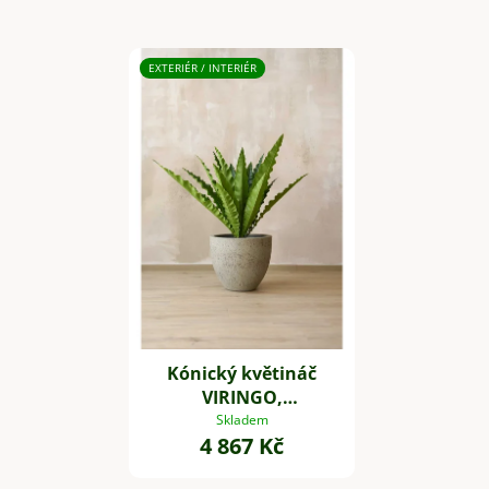
EXTERIÉR / INTERIÉR
Kónický květináč
VIRINGO,
vláknocement, 42x36
Skladem
4 867 Kč
cm, šedý