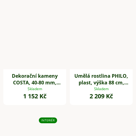
Dekorační kameny
Umělá rostlina PHILO,
COSTA, 40-80 mm,
plast, výška 88 cm,
plast, šedá
zelená
Skladem
Skladem
1 152 Kč
2 209 Kč
INTERIÉR