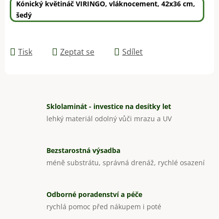
Kónický květináč VIRINGO, vláknocement, 42x36 cm,
šedý
Tisk
Zeptat se
Sdílet
Sklolaminát - investice na desítky let
lehký materiál odolný vůči mrazu a UV
Bezstarostná výsadba
méně substrátu, správná drenáž, rychlé osazení
Odborné poradenství a péče
rychlá pomoc před nákupem i poté