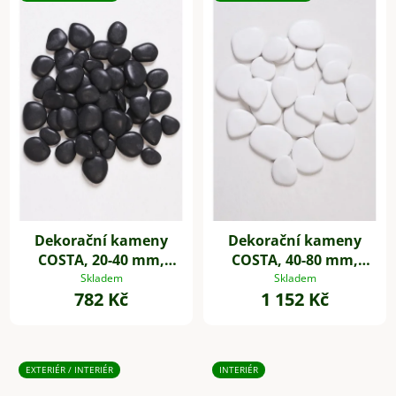
Dekorační kameny
Dekorační kameny
COSTA, 20-40 mm,
COSTA, 40-80 mm,
plast, černá
plast, bílá
Skladem
Skladem
782 Kč
1 152 Kč
EXTERIÉR / INTERIÉR
INTERIÉR