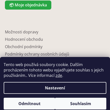
📦
Moje objednávka
Možnosti dopravy
Hodnocení obchodu
Obchodní podmínky
Podmínky ochrany osobních údajů
Reklamace
Tento web používá soubory cookie. Dalším
Partneři
procházením tohoto webu vyjadřujete souhlas s jejich
používáním.. Více informací
zde
.
Kontakty
Nastavení
Odmítnout
Souhlasím
Vytvořil Shoptet