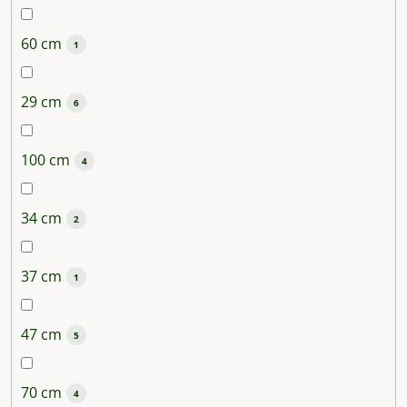
60 cm
1
29 cm
6
100 cm
4
34 cm
2
37 cm
1
47 cm
5
70 cm
4