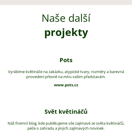
Naše další
projekty
Pots
Vyrábíme květináče na zakázku, atypické tvary, rozměry a barevná
provedení přesně na míru vašim představám.
www.pots.cz
Svět květináčů
Náš firemní blog, kde publikujeme vše zajímavé ze světa květináčů,
péče o zahradu a jiných zajímavých novinek.