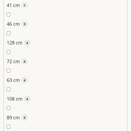
41 cm
1
46 cm
3
128 cm
4
72 cm
4
63 cm
4
108 cm
4
89 cm
3