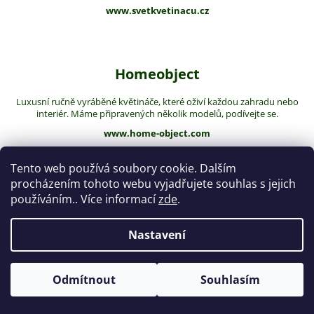
www.svetkvetinacu.cz
Homeobject
Luxusní ručně vyráběné květináče, které oživí každou zahradu nebo
interiér. Máme připravených několik modelů, podívejte se.
www.home-object.com
Tento web používá soubory cookie. Dalším
procházením tohoto webu vyjadřujete souhlas s jejich
Sledovat na Instagramu
používáním.. Více informací
zde
.
Nastavení
Odmítnout
Souhlasím