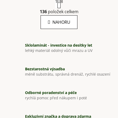
1
t
8
r
á
136
položek celkem
O
n
v
k
NAHORU
l
o
á
v
á
d
n
a
Sklolaminát - investice na desítky let
í
c
lehký materiál odolný vůči mrazu a UV
í
p
r
Bezstarostná výsadba
v
méně substrátu, správná drenáž, rychlé osazení
k
y
v
Odborné poradenství a péče
ý
rychlá pomoc před nákupem i poté
p
i
s
Exkluzivní značka a doprava zdarma