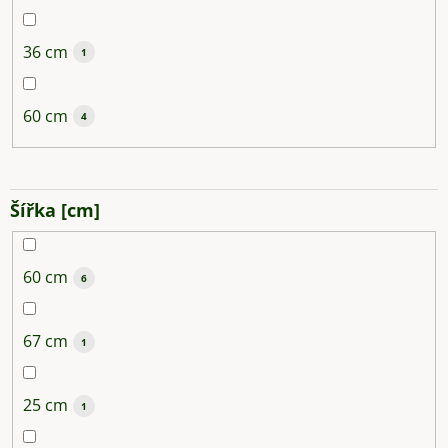
36 cm
1
60 cm
4
Šířka [cm]
60 cm
6
67 cm
1
25 cm
1