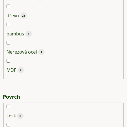
dřevo
25
bambus
1
Nerezová ocel
1
MDF
2
Povrch
Lesk
8