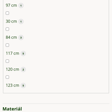
97 cm
1
30 cm
1
84 cm
3
117 cm
5
120 cm
2
123 cm
5
Materiál