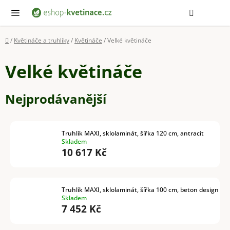
Přejít
Hledat
NÁ
KOŠ
na
obsah
Domů
/
Květináče a truhlíky
/
Květináče
/
Velké květináče
Velké květináče
Nejprodávanější
Truhlík MAXI, sklolaminát, šířka 120 cm, antracit
Skladem
10 617 Kč
Truhlík MAXI, sklolaminát, šířka 100 cm, beton design
Skladem
7 452 Kč