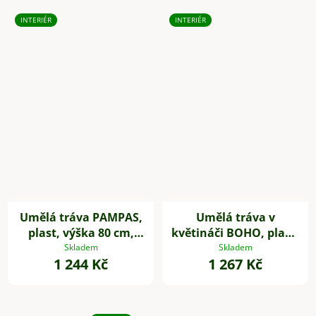
INTERIÉR
INTERIÉR
Umělá tráva PAMPAS,
Umělá tráva v
plast, výška 80 cm,
květináči BOHO, plast,
zelená
výška 54 cm, béžová
Skladem
Skladem
1 244 Kč
1 267 Kč