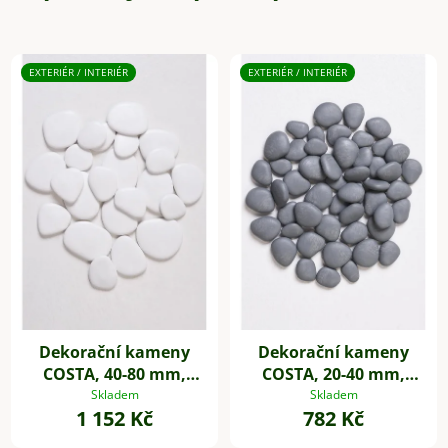
EXTERIÉR / INTERIÉR
EXTERIÉR / INTERIÉR
Dekorační kameny
Dekorační kameny
COSTA, 40-80 mm,
COSTA, 20-40 mm,
plast, bílá
plast, šedá
Skladem
Skladem
1 152 Kč
782 Kč