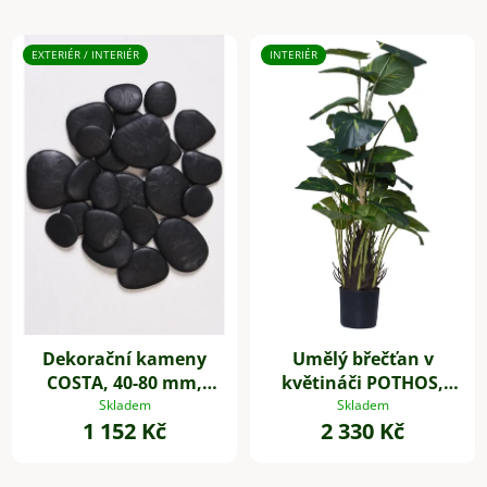
EXTERIÉR / INTERIÉR
INTERIÉR
Dekorační kameny
Umělý břečťan v
COSTA, 40-80 mm,
květináči POTHOS,
plast, černá
výška 85 cm, plast,
Skladem
Skladem
1 152 Kč
2 330 Kč
zelený