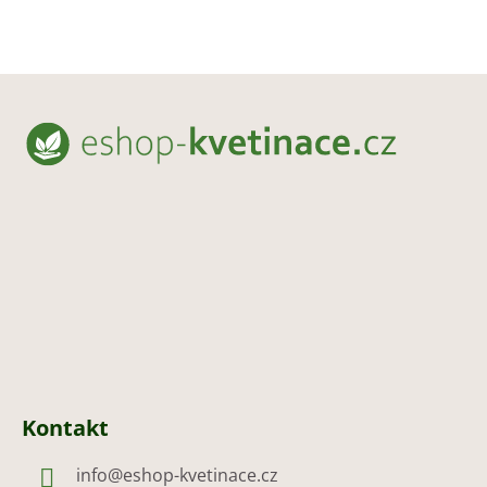
Z
á
p
a
t
í
Kontakt
info
@
eshop-kvetinace.cz