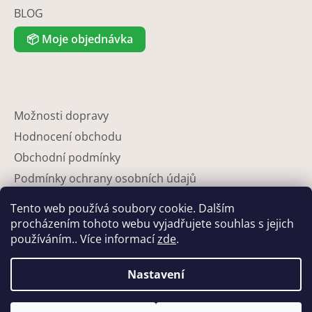
BLOG
📦
Moje objednávka
Možnosti dopravy
Hodnocení obchodu
Obchodní podmínky
Podmínky ochrany osobních údajů
Reklamace
Tento web používá soubory cookie. Dalším
Partneři
procházením tohoto webu vyjadřujete souhlas s jejich
používáním.. Více informací
zde
.
Kontakty
Nastavení