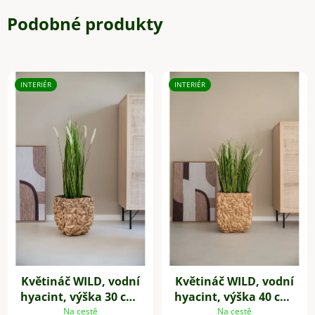
Podobné produkty
INTERIÉR
INTERIÉR
Květináč WILD, vodní
Květináč WILD, vodní
hyacint, výška 30 cm,
hyacint, výška 40 cm,
natur
natur
Na cestě
Na cestě