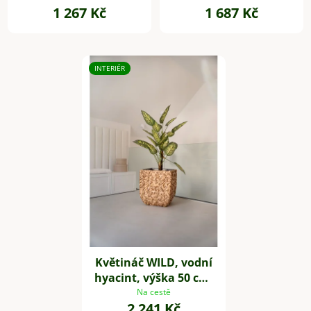
1 267 Kč
1 687 Kč
INTERIÉR
Květináč WILD, vodní
hyacint, výška 50 cm,
natur
Na cestě
2 241 Kč