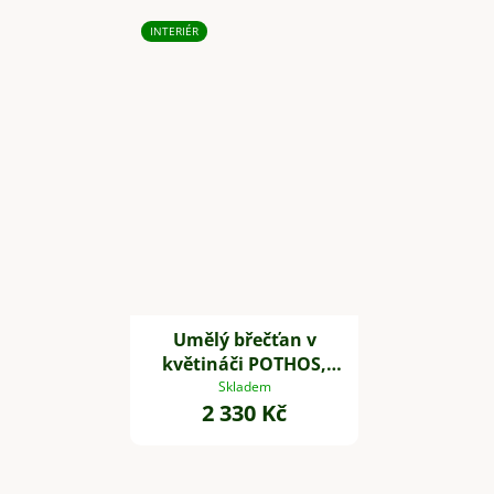
INTERIÉR
Umělý břečťan v
květináči POTHOS,
výška 85 cm, plast,
Skladem
2 330 Kč
zelený