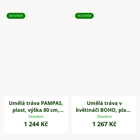
INTERIÉR
INTERIÉR
Umělá tráva PAMPAS,
Umělá tráva v
plast, výška 80 cm,
květináči BOHO, plast,
zelená
výška 54 cm, béžová
Skladem
Skladem
1 244 Kč
1 267 Kč