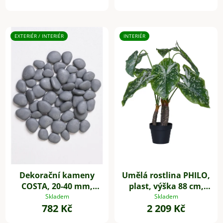
EXTERIÉR / INTERIÉR
INTERIÉR
Dekorační kameny
Umělá rostlina PHILO,
COSTA, 20-40 mm,
plast, výška 88 cm,
plast, šedá
zelená
Skladem
Skladem
782 Kč
2 209 Kč