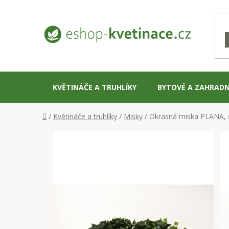
Přejít
na
obsah
KVĚTINÁČE A TRUHLÍKY
BYTOVÉ A ZAHRADN
Domů
/
Květináče a truhlíky
/
Misky
/
Okrasná miska PLANA, s