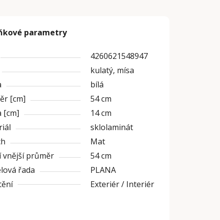
ňkové parametry
4260621548947
kulatý, mísa
a
bílá
ěr [cm]
54 cm
 [cm]
14 cm
iál
sklolaminát
ch
Mat
 vnější průměr
54 cm
lová řada
PLANA
tění
Exteriér / Interiér