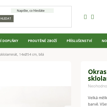
HLEDAT
Í DOPLŇKY
PROUTĚNÉ ZBOŽÍ
PŘÍSLUŠENSTVÍ
NO
klolaminát, 14xØ54 cm, bílá
Okras
sklola
Průměrné
Neohodno
hodnocení
Velká mělk
produktu
barvě. Vše
je