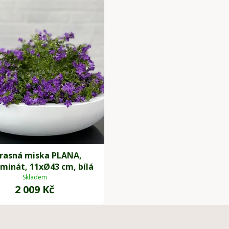
rasná miska PLANA,
aminát, 11xØ43 cm, bílá
Skladem
2 009 Kč