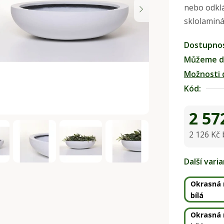
nebo odklá
0,0
sklolaminá
z
5
Dostupno
hvězdiček.
Můžeme do
Možnosti 
Kód:
2 57
2 126 Kč
Měrná ce
Další vari
Okrasná 
bílá
Okrasná 