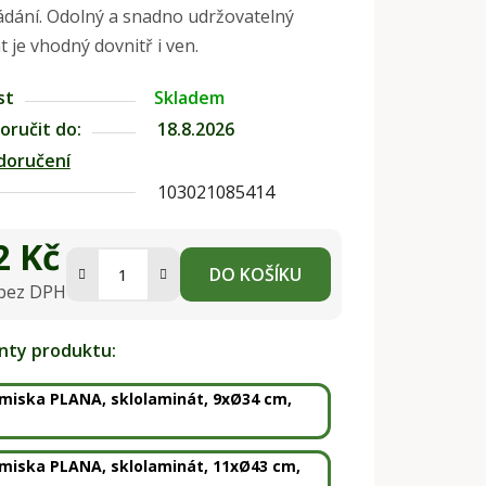
dání. Odolný a snadno udržovatelný
t je vhodný dovnitř i ven.
st
Skladem
ručit do:
18.8.2026
doručení
103021085414
2 Kč
DO KOŠÍKU
 bez DPH
na:
anty produktu:
miska PLANA, sklolaminát, 9xØ34 cm,
miska PLANA, sklolaminát, 11xØ43 cm,