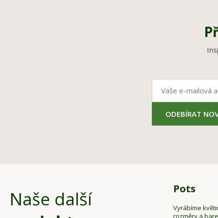
Př
Ins
ODEBÍRAT NOV
Pots
Naše další
Vyrábíme květi
rozměry a bar