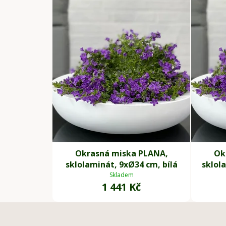
Okrasná miska PLANA,
Ok
sklolaminát, 9xØ34 cm, bílá
sklol
Skladem
1 441 Kč