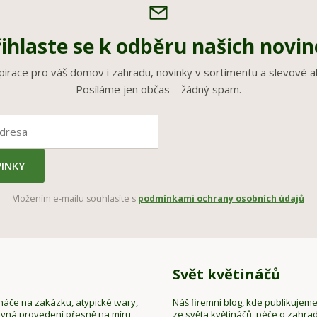
ihlaste se k odběru našich novi
pirace pro váš domov i zahradu, novinky v sortimentu a slevové a
Posíláme jen občas – žádný spam.
INKY
Vložením e-mailu souhlasíte s
podmínkami ochrany osobních údajů
Svět květináčů
náče na zakázku, atypické tvary,
Náš firemní blog, kde publikujem
evná provedení přesně na míru
ze světa květináčů, péče o zahrad