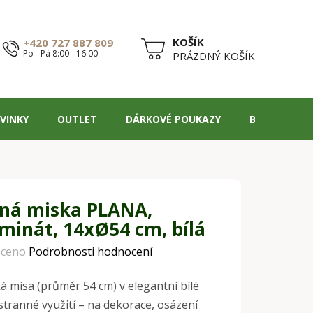
+420 727 887 809
Po - Pá 8:00 - 16:00
NÁKUPNÍ
PRÁZDNÝ KOŠÍK
KOŠÍK
VINKY
OUTLET
DÁRKOVÉ POUKAZY
BLOG
ná miska PLANA,
minát, 14xØ54 cm, bílá
ceno
Podrobnosti hodnocení
á mísa (průměr 54 cm) v elegantní bílé
stranné využití – na dekorace, osázení