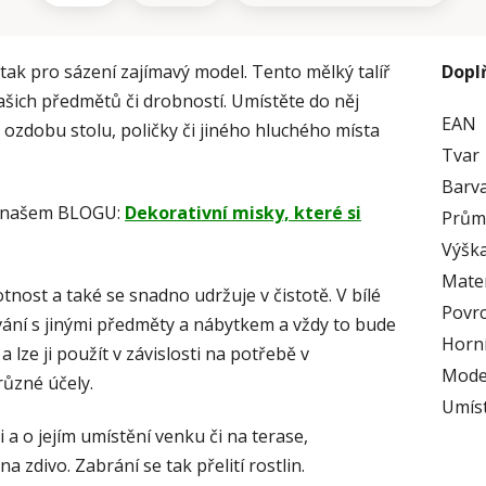
tak pro sázení zajímavý model. Tento mělký talíř
Dopl
šich předmětů či drobností. Umístěte do něj
EAN
u ozdobu stolu, poličky či jiného hluchého místa
Tvar
Barv
na našem BLOGU:
Dekorativní misky, které si
Prům
Výška
Mater
nost a také se snadno udržuje v čistotě. V bílé
Povr
í s jinými předměty a nábytkem a vždy to bude
Horní
a lze ji použít v závislosti na potřebě v
Mode
ůzné účely.
Umís
 a o jejím umístění venku či na terase,
 zdivo. Zabrání se tak přelití rostlin.