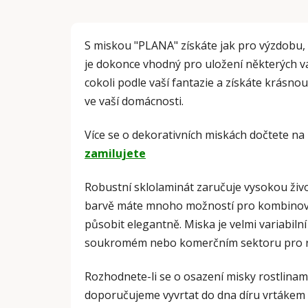
S miskou "PLANA" získáte jak pro výzdobu, 
je dokonce vhodný pro uložení některých va
cokoli podle vaší fantazie a získáte krásno
ve vaší domácnosti.
Více se o dekorativních miskách dočtete 
zamilujete
Robustní sklolaminát zaručuje vysokou život
barvě máte mnoho možností pro kombinován
působit elegantně. Miska je velmi variabilní 
soukromém nebo komerčním sektoru pro r
Rozhodnete-li se o osazení misky rostlinami
doporučujeme vyvrtat do dna díru vrtákem na