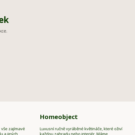
nek
kce.
Homeobject
e vše zajímavé
Luxusní ručně vyráběné květináče, které oživí
u a jiných
každou zahradu nebo interiér. Máme