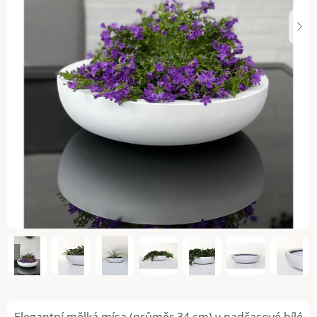
Elegantní mělká mísa (průměr 34 cm) v nadčasové bílé