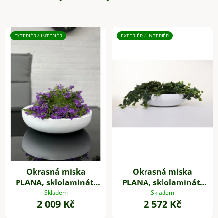
EXTERIÉR / INTERIÉR
EXTERIÉR / INTERIÉR
Okrasná miska
Okrasná miska
PLANA, sklolaminát,
PLANA, sklolaminát,
11xØ43 cm, bílá
14xØ54 cm, bílá
Skladem
Skladem
2 009 Kč
2 572 Kč