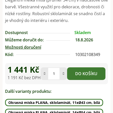
barvě. Všestranné využití pro dekorace, drobnosti či
nízké rostliny. Robustní sklolaminát se snadno čistí a
je vhodný do interiéru i exteriéru.
Dostupnost
Skladem
Můžeme doručit do:
18.8.2026
Možnosti doručení
Kód:
10302108349
1 441 Kč
DO KOŠÍKU
1 191 Kč bez DPH
Měrná cena:
Další varianty produktu:
Okrasná miska PLANA, sklolaminát, 11xØ43 cm, bílá
Okrasná miska PLANA, sklolaminát, 14xØ54 cm, bílá