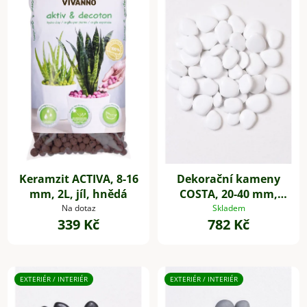
Keramzit ACTIVA, 8-16
Dekorační kameny
mm, 2L, jíl, hnědá
COSTA, 20-40 mm,
plast, bílá
Na dotaz
Skladem
339 Kč
782 Kč
EXTERIÉR / INTERIÉR
EXTERIÉR / INTERIÉR