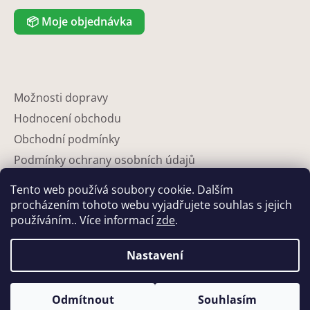
📦
Moje objednávka
Možnosti dopravy
Hodnocení obchodu
Obchodní podmínky
Podmínky ochrany osobních údajů
Reklamace
Tento web používá soubory cookie. Dalším
Partneři
procházením tohoto webu vyjadřujete souhlas s jejich
používáním.. Více informací
zde
.
Kontakty
Nastavení
Odmítnout
Souhlasím
Vytvořil Shoptet