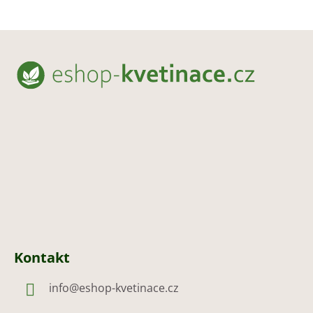
Z
á
p
a
t
í
Kontakt
info
@
eshop-kvetinace.cz