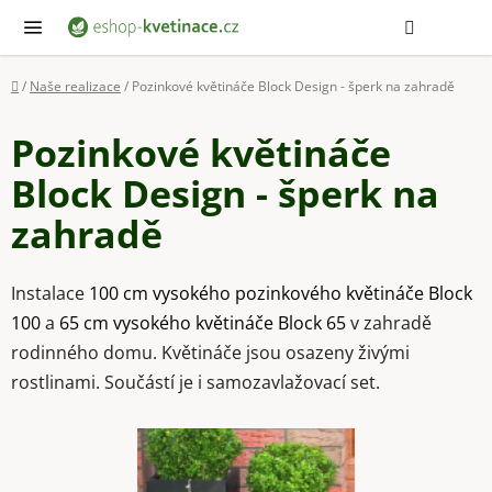
Přejít
Hledat
NÁ
KOŠ
na
obsah
Domů
/
Naše realizace
/
Pozinkové květináče Block Design - šperk na zahradě
Pozinkové květináče
Block Design - šperk na
zahradě
Instalace
100 cm vysokého pozinkového květináče Block
100
a
65 cm vysokého květináče Block 65
v zahradě
rodinného domu. Květináče jsou osazeny živými
rostlinami. Součástí je i samozavlažovací set.