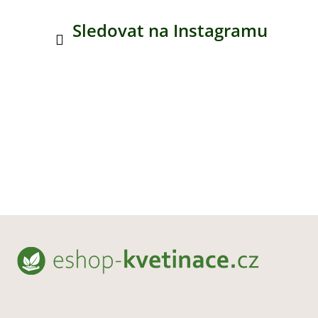
Sledovat na Instagramu
Z
á
p
a
t
í