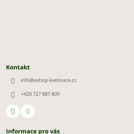
t
í
Kontakt
info
@
eshop-kvetinace.cz
+420 727 887 809
Informace pro vás