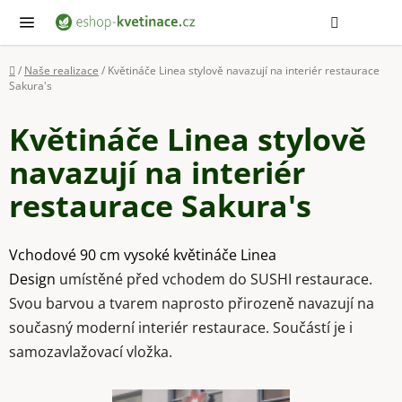
Přejít
Hledat
NÁ
KOŠ
na
obsah
Domů
/
Naše realizace
/
Květináče Linea stylově navazují na interiér restaurace
Sakura's
Květináče Linea stylově
navazují na interiér
restaurace Sakura's
Vchodové 90 cm vysoké květináče Linea
Design
umístěné před vchodem do SUSHI restaurace.
Svou barvou a tvarem naprosto přirozeně navazují na
současný moderní interiér restaurace. Součástí je i
samozavlažovací vložka.