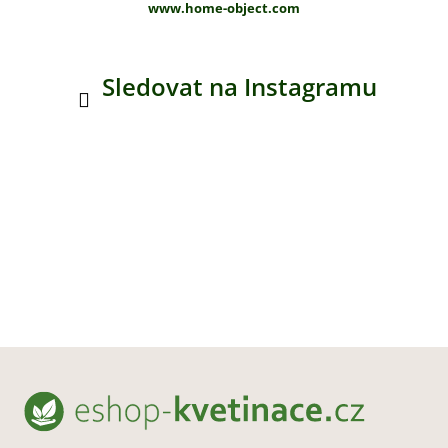
www.home-object.com
Sledovat na Instagramu
Z
á
p
a