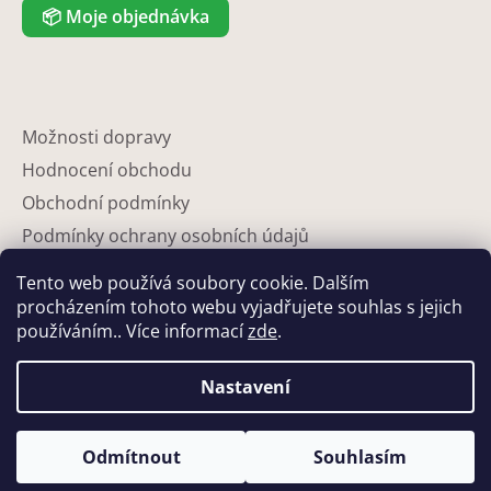
📦
Moje objednávka
Možnosti dopravy
Hodnocení obchodu
Obchodní podmínky
Podmínky ochrany osobních údajů
Reklamace
Tento web používá soubory cookie. Dalším
Partneři
procházením tohoto webu vyjadřujete souhlas s jejich
používáním.. Více informací
zde
.
Kontakty
Nastavení
Odmítnout
Souhlasím
Vytvořil Shoptet
Copyright 2026
Eshop-květináče
. Všechna práva vyhrazena.