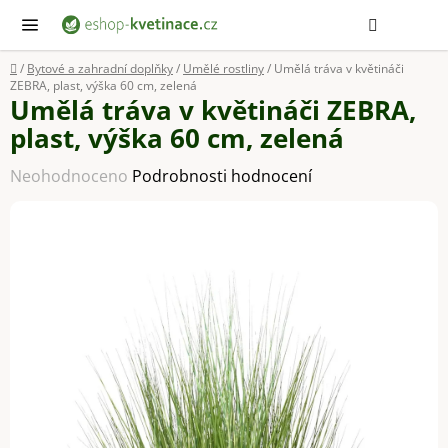
Přejít
Hledat
NÁ
KOŠ
na
obsah
Domů
/
Bytové a zahradní doplňky
/
Umělé rostliny
/
Umělá tráva v květináči
ZEBRA, plast, výška 60 cm, zelená
Umělá tráva v květináči ZEBRA,
plast, výška 60 cm, zelená
Průměrné
Neohodnoceno
Podrobnosti hodnocení
hodnocení
produktu
je
0,0
z
5
hvězdiček.