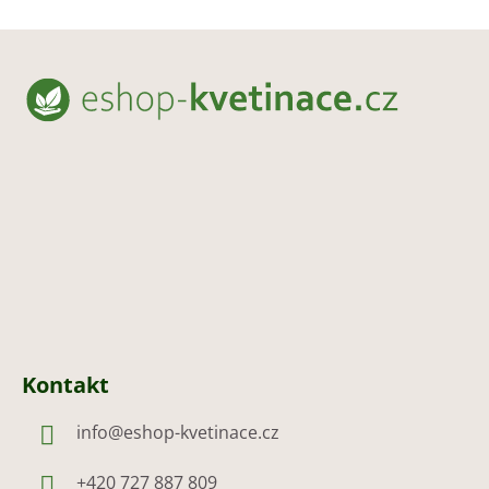
Z
á
p
a
t
í
Kontakt
info
@
eshop-kvetinace.cz
+420 727 887 809