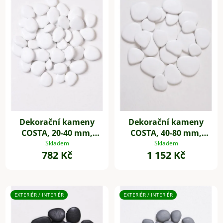
Dekorační kameny
Dekorační kameny
COSTA, 20-40 mm,
COSTA, 40-80 mm,
plast, bílá
plast, bílá
Skladem
Skladem
782 Kč
1 152 Kč
EXTERIÉR / INTERIÉR
EXTERIÉR / INTERIÉR