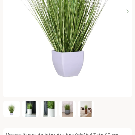
Vneste živost do interiéru bez údržby! Tato 60 cm