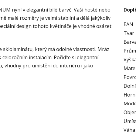
NUM nyní v elegantní bílé barvě. Vaši hosté nebo
Dopl
ě malé rozměry je velmi stabilní a dělá jakýkoliv
EAN
eciální design tohoto květináče je vhodné osázet
Tvar
Barv
e sklolaminátu, který má odolné vlastnosti. Mráz
Prům
 celoročním instalacím. Pořiďte si elegantní
Výška
u, vhodný pro umístění do interiéru i jako
Mater
Povr
Doln
Horní
Mode
Obje
Umís
Váha