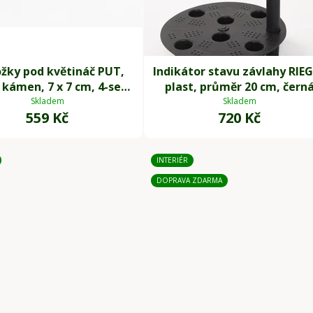
žky pod květináč PUT,
Indikátor stavu závlahy RIE
kámen, 7 x 7 cm, 4-set,
plast, průměr 20 cm, čern
šedé
Skladem
Skladem
559 Kč
720 Kč
INTERIÉR
DOPRAVA ZDARMA