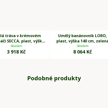
lá tráva v krémovém
Umělý banánovník LORO,
áči SECCA, plast, výška
plast, výška 140 cm, zelen
120 cm, zelená
Skladem
Skladem
3 918 Kč
8 064 Kč
Podobné produkty