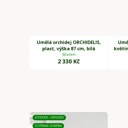
Umělá orchidej ORCHIDELIS,
Umě
plast, výška 87 cm, bílá
květin
Skladem
2 330 Kč
EXTERIÉR / INTERIÉR
DOPRAVA ZDARMA