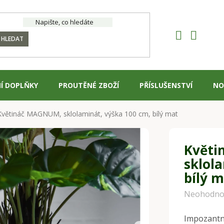
HLEDAT
Í DOPLŇKY
PROUTĚNÉ ZBOŽÍ
PŘÍSLUŠENSTVÍ
NO
Květináč MAGNUM, sklolaminát, výška 100 cm, bílý mat
Květi
sklol
bílý 
Průměrné
Neohodno
hodnocení
Impozantní
produktu