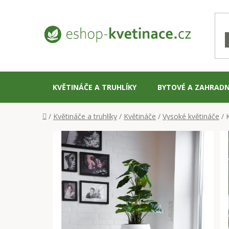
Přejít
na
obsah
KVĚTINÁČE A TRUHLÍKY
BYTOVÉ A ZAHRADN
Domů
/
Květináče a truhlíky
/
Květináče
/
Vysoké květináče
/