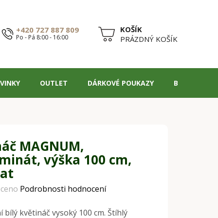
+420 727 887 809
Po - Pá 8:00 - 16:00
NÁKUPNÍ
PRÁZDNÝ KOŠÍK
KOŠÍK
VINKY
OUTLET
DÁRKOVÉ POUKAZY
BLOG
náč MAGNUM,
aminát, výška 100 cm,
mat
ceno
Podrobnosti hodnocení
 bílý květináč vysoký 100 cm. Štíhlý