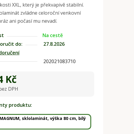
kosti XXL, který je překvapivě stabilní.
olaminát zvládne celoroční venkovní
mráz ani počasí mu nevadí.
st
Na cestě
ručit do:
27.8.2026
doručení
202021083710
4 Kč
 bez DPH
na:
anty produktu:
 MAGNUM, sklolaminát, výška 80 cm, bílý