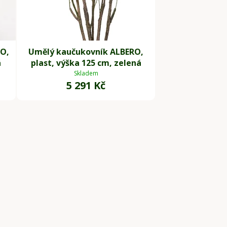
GO,
Umělý kaučukovník ALBERO,
á
plast, výška 125 cm, zelená
Skladem
5 291 Kč