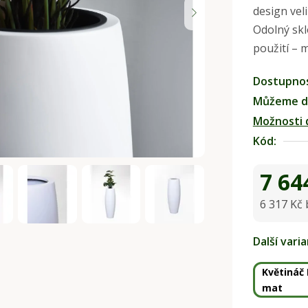
design veli
je
Odolný skl
0,0
použití – 
z
5
Dostupno
hvězdiček.
Můžeme do
Možnosti 
Kód:
7 64
6 317 Kč
Měrná ce
Další vari
Květináč
mat