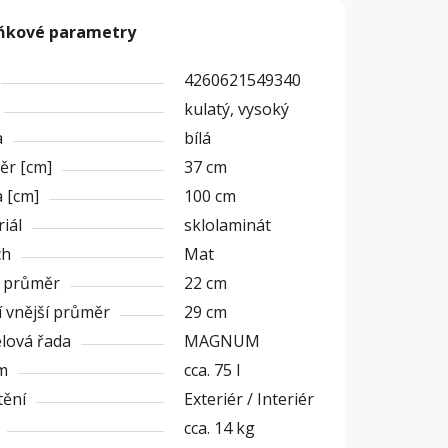
ňkové parametry
4260621549340
kulatý, vysoký
a
bílá
ěr [cm]
37 cm
 [cm]
100 cm
iál
sklolaminát
ch
Mat
í průměr
22 cm
 vnější průměr
29 cm
lová řada
MAGNUM
m
cca. 75 l
tění
Exteriér / Interiér
cca. 14 kg