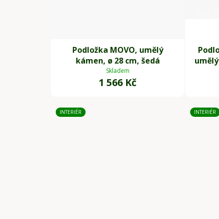
Podložka MOVO, umělý
Podlo
kámen, ø 28 cm, šedá
umělý 
Skladem
1 566 Kč
INTERIÉR
INTERIÉR