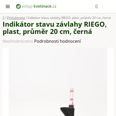
Přejít
Hledat
NÁ
KOŠ
na
obsah
Domů
/
Příslušenství
/
Indikátor stavu závlahy RIEGO, plast, průměr 20 cm, černá
Indikátor stavu závlahy RIEGO,
plast, průměr 20 cm, černá
Průměrné
Neohodnoceno
Podrobnosti hodnocení
hodnocení
produktu
je
0,0
z
5
hvězdiček.