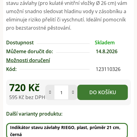
stavu závlahy (pro kulaté vnitřní vložky Ø 26 cm) vám
umožní snadno sledovat hladinu vody v zásobníku a
eliminuje riziko přelití či vyschnutí. Ideální pomocník
pro bezstarostné pěstování.
Dostupnost
Skladem
Můžeme doručit do:
14.8.2026
Možnosti doručení
Kód:
123110326
720 Kč
DO KOŠÍKU
595 Kč bez DPH
Měrná cena:
Další varianty produktu:
Indikátor stavu závlahy RIEGO, plast, průměr 21 cm,
černá