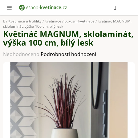
Přejít
Hledat
NÁ
KOŠ
na
obsah
Domů
/
Květináče a truhlíky
/
Květináče
/
Luxusní květináče
/
Květináč MAGNUM,
sklolaminát, výška 100 cm, bílý lesk
Květináč MAGNUM, sklolaminát,
výška 100 cm, bílý lesk
Průměrné
Neohodnoceno
Podrobnosti hodnocení
hodnocení
produktu
je
0,0
z
5
hvězdiček.