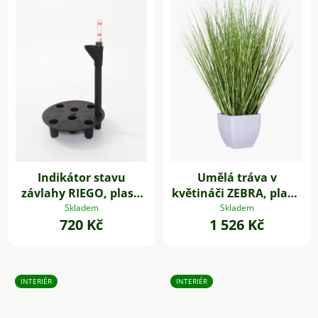
Indikátor stavu
Umělá tráva v
závlahy RIEGO, plast,
květináči ZEBRA, plast,
průměr 20 cm, černá
výška 80 cm, zelená
Skladem
Skladem
720 Kč
1 526 Kč
INTERIÉR
INTERIÉR