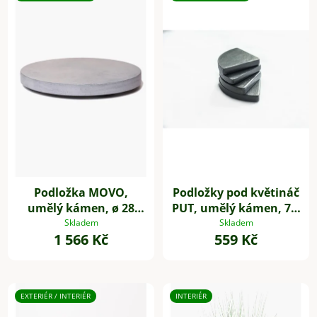
Podložka MOVO,
Podložky pod květináč
umělý kámen, ø 28
PUT, umělý kámen, 7 x
cm, šedá
7 cm, 4-set, šedé
Skladem
Skladem
1 566 Kč
559 Kč
EXTERIÉR / INTERIÉR
INTERIÉR