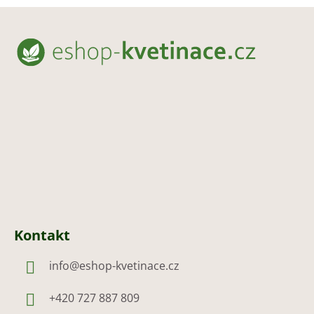
Z
á
p
a
t
í
Kontakt
info
@
eshop-kvetinace.cz
+420 727 887 809