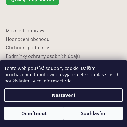
Možnosti dopravy
Hodnocení obchodu
Obchodní podmínky
Podmínky ochrany osobních údajů
Reklamace
Tento web používá soubory cookie. Dalším
Partneři
procházením tohoto webu vyjadřujete souhlas s jejich
používáním.. Více informací
zde
.
Kontakty
Nastavení
Odmítnout
Souhlasím
Vytvořil Shoptet
Copyright 2026
Eshop-květináče
. Všechna práva vyhrazena.