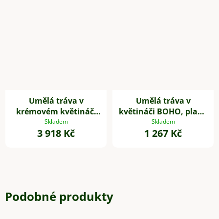
Umělá tráva v
Umělá tráva v
krémovém květináči
květináči BOHO, plast,
PASTO, výška 120 cm,
výška 54 cm, béžová
Skladem
Skladem
3 918 Kč
1 267 Kč
zelená
Podobné produkty