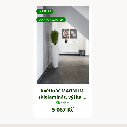
INTERIÉR
DOPRAVA ZDARMA
Květináč MAGNUM,
sklolaminát, výška 80
cm, bílý lesk
Skladem
5 067 Kč