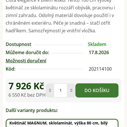
květináč ze sklolaminátu rozzáří obývák, pracovnu i
zimní zahradu. Odolný materiál dovoluje použití i v
chráněném exteriéru. Péče je snadná – stačí otřít
hadříkem. Samozřejmostí je vnitřní vložka.
Dostupnost
Skladem
Můžeme doručit do:
17.8.2026
Možnosti doručení
Kód:
202114100
7 926 Kč
DO KOŠÍKU
6 550 Kč bez DPH
Měrná cena:
Další varianty produktu:
Květináč MAGNUM, sklolaminát, výška 80 cm, bílý