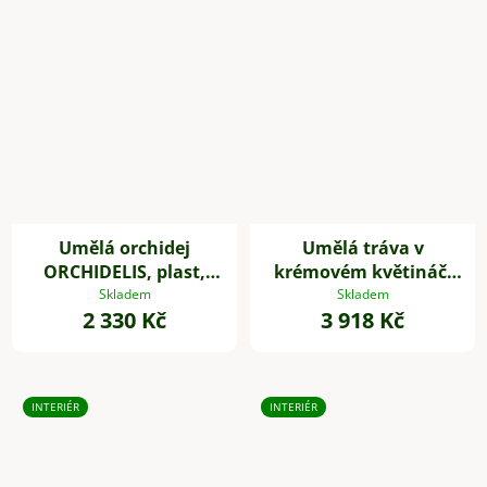
Umělá orchidej
Umělá tráva v
ORCHIDELIS, plast,
krémovém květináči
výška 87 cm, bílá
SECCA, plast, výška
Skladem
Skladem
2 330 Kč
3 918 Kč
120 cm, zelená
INTERIÉR
INTERIÉR