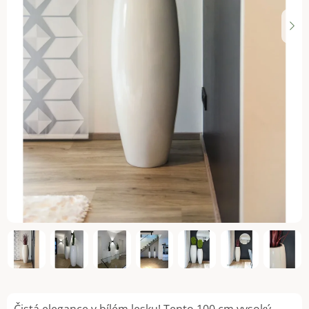
Čistá elegance v bílém lesku! Tento 100 cm vysoký