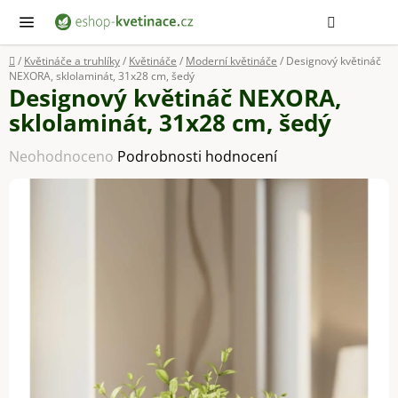
Přejít
Hledat
NÁ
KOŠ
na
obsah
Domů
/
Květináče a truhlíky
/
Květináče
/
Moderní květináče
/
Designový květináč
NEXORA, sklolaminát, 31x28 cm, šedý
Designový květináč NEXORA,
sklolaminát, 31x28 cm, šedý
Průměrné
Neohodnoceno
Podrobnosti hodnocení
hodnocení
produktu
je
0,0
z
5
hvězdiček.