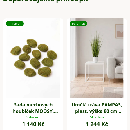
INTERIÉR
INTERIÉR
Sada mechových
Umělá tráva PAMPAS,
houbiček MOOSY,
plast, výška 80 cm,
plast, zelená
zelená
Skladem
Skladem
1 140 Kč
1 244 Kč