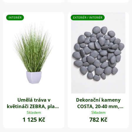
INTERIÉR
EXTERIÉR / INTERIÉR
Umělá tráva v
Dekorační kameny
květináči ZEBRA, plast,
COSTA, 20-40 mm,
výška 60 cm, zelená
plast, šedá
Skladem
Skladem
1 125 Kč
782 Kč