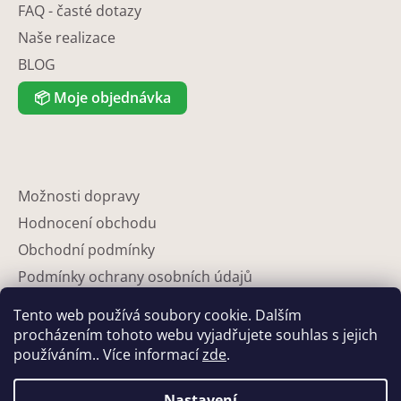
FAQ - časté dotazy
Naše realizace
BLOG
📦
Moje objednávka
Možnosti dopravy
Hodnocení obchodu
Obchodní podmínky
Podmínky ochrany osobních údajů
Reklamace
Tento web používá soubory cookie. Dalším
Partneři
procházením tohoto webu vyjadřujete souhlas s jejich
používáním.. Více informací
zde
.
Kontakty
Nastavení