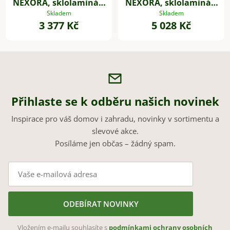
NEXORA, sklolaminát,
NEXORA, sklolaminát,
41x38 cm, šedý
54x48 cm, šedý
Skladem
Skladem
3 377 Kč
5 028 Kč
Přihlaste se k odběru našich novinek
Inspirace pro váš domov i zahradu, novinky v sortimentu a
slevové akce.
Posíláme jen občas – žádný spam.
ODEBÍRAT NOVINKY
Vložením e-mailu souhlasíte s
podmínkami ochrany osobních