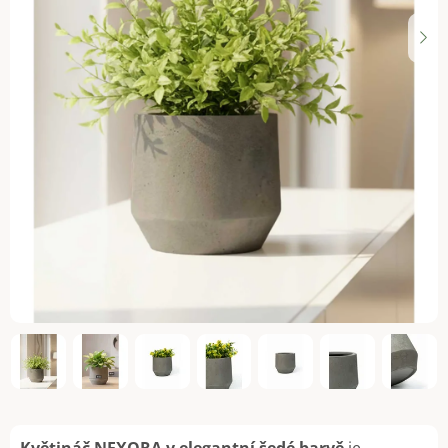
Květináč NEXORA
v elegantní šedé barvě
je