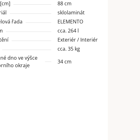
 [cm]
88 cm
iál
sklolaminát
lová řada
ELEMENTO
m
cca. 264 l
tění
Exteriér / Interiér
cca. 35 kg
né dno ve výšce
34 cm
rního okraje