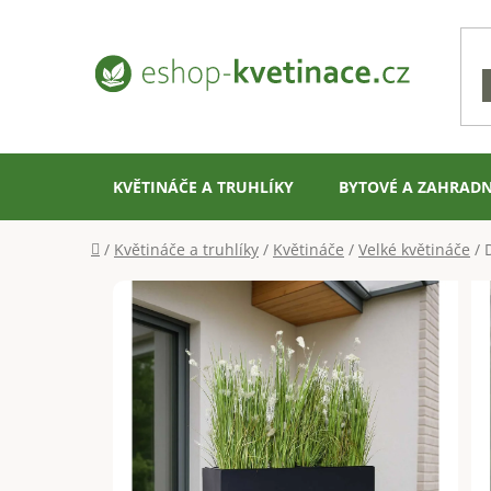
Přejít
na
obsah
KVĚTINÁČE A TRUHLÍKY
BYTOVÉ A ZAHRADN
Domů
/
Květináče a truhlíky
/
Květináče
/
Velké květináče
/