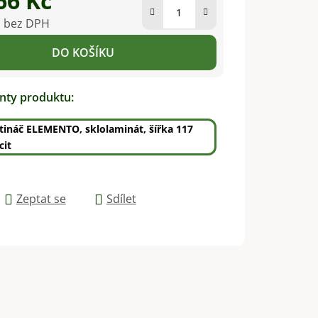
66 Kč
č bez DPH
na:
DO KOŠÍKU
anty produktu:
ětináč ELEMENTO, sklolaminát, šířka 117
cit
Zeptat se
Sdílet