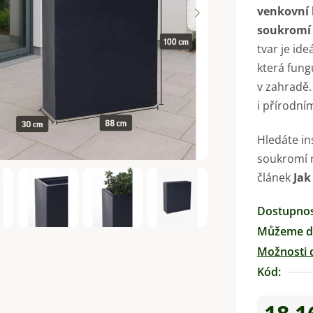
venkovní 
je
soukromí 
0,0
tvar je ide
z
která fung
5
v zahradě.
hvězdiček.
i přírodní
Hledáte in
soukromí n
článek
Jak
Dostupno
Můžeme do
Možnosti 
Kód: