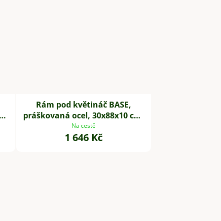
Rám pod květináč BASE,
cm,
práškovaná ocel, 30x88x10 cm,
černá
Na cestě
1 646 Kč