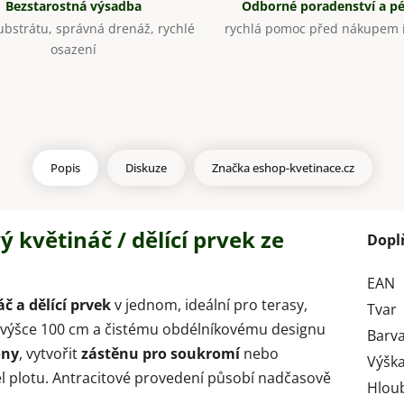
Bezstarostná výsadba
Odborné poradenství a p
bstrátu, správná drenáž, rychlé
rychlá pomoc před nákupem i
osazení
Popis
Diskuze
Značka
eshop-kvetinace.cz
 květináč / dělící prvek ze
Dopl
EAN
č a dělící prvek
v jednom, ideální pro terasy,
Tvar
y výšce 100 cm a čistému obdélníkovému designu
Barv
óny
, vytvořit
zástěnu pro soukromí
nebo
Výška
él plotu. Antracitové provedení působí nadčasově
Hlou