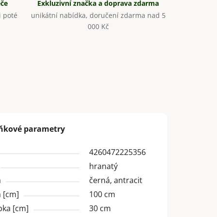
éče
Exkluzivní značka a doprava zdarma
 poté
unikátní nabídka, doručení zdarma nad 5
000 Kč
ňkové parametry
4260472225356
hranatý
a
černá, antracit
 [cm]
100 cm
bka [cm]
30 cm