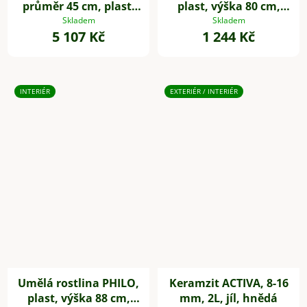
průměr 45 cm, plast,
plast, výška 80 cm,
zelená
zelená
Skladem
Skladem
5 107 Kč
1 244 Kč
INTERIÉR
EXTERIÉR / INTERIÉR
Umělá rostlina PHILO,
Keramzit ACTIVA, 8-16
plast, výška 88 cm,
mm, 2L, jíl, hnědá