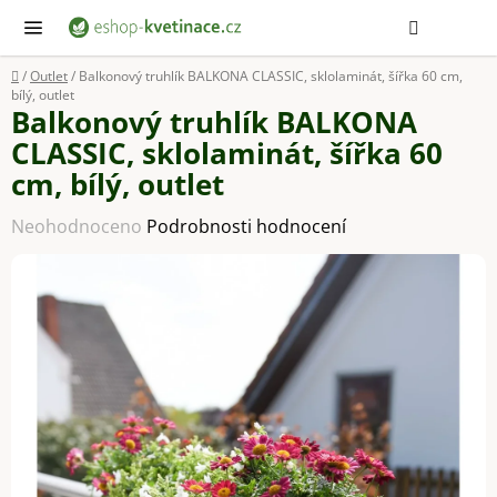
Přejít
Hledat
NÁ
KOŠ
na
obsah
Domů
/
Outlet
/
Balkonový truhlík BALKONA CLASSIC, sklolaminát, šířka 60 cm,
bílý, outlet
Balkonový truhlík BALKONA
CLASSIC, sklolaminát, šířka 60
cm, bílý, outlet
Průměrné
Neohodnoceno
Podrobnosti hodnocení
hodnocení
produktu
je
0,0
z
5
hvězdiček.