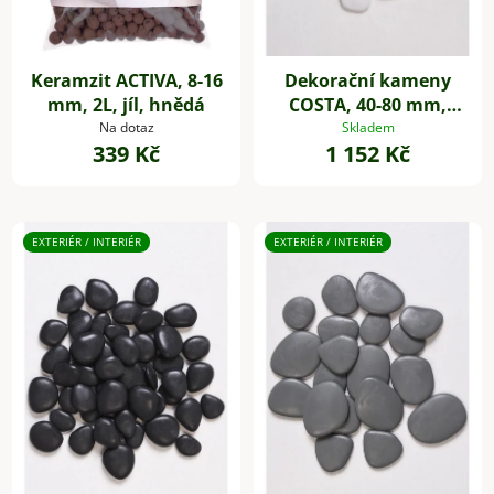
Keramzit ACTIVA, 8-16
Dekorační kameny
mm, 2L, jíl, hnědá
COSTA, 40-80 mm,
plast, bílá
Na dotaz
Skladem
339 Kč
1 152 Kč
EXTERIÉR / INTERIÉR
EXTERIÉR / INTERIÉR