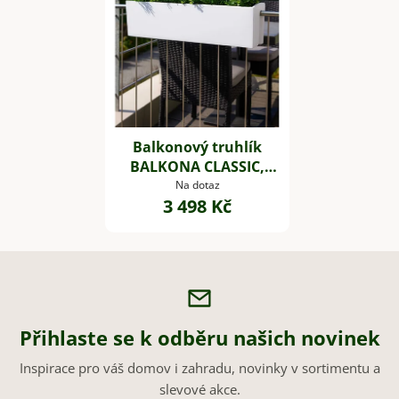
Balkonový truhlík
BALKONA CLASSIC,
sklolaminát, šířka 80
Na dotaz
3 498 Kč
cm, bílý
Přihlaste se k odběru našich novinek
Inspirace pro váš domov i zahradu, novinky v sortimentu a
slevové akce.