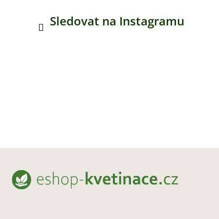
Sledovat na Instagramu
Z
á
p
a
t
í