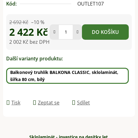
Kód:
OUTLET107
2 692 Kč
–10 %
2 422 Kč
DO KOŠÍKU
2 002 Kč bez DPH
Měrná cena:
Další varianty produktu:
Balkonový truhlík BALKONA CLASSIC, sklolaminát,
šířka 80 cm, bílý
Tisk
Zeptat se
Sdílet
Sklolaminát - investice na desítky let