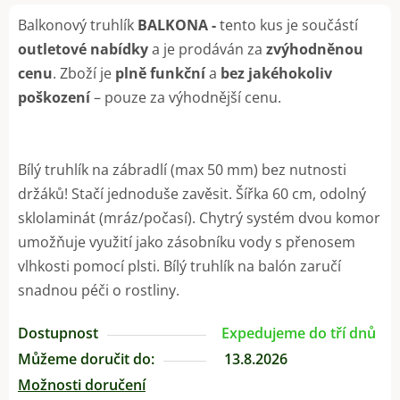
Balkonový truhlík
BALKONA -
tento kus je součástí
outletové nabídky
a je prodáván za
zvýhodněnou
cenu
. Zboží je
plně funkční
a
bez jakéhokoliv
poškození
– pouze za výhodnější cenu.
Bílý truhlík na zábradlí (max 50 mm) bez nutnosti
držáků! Stačí jednoduše zavěsit. Šířka 60 cm, odolný
sklolaminát (mráz/počasí). Chytrý systém dvou komor
umožňuje využití jako zásobníku vody s přenosem
vlhkosti pomocí plsti. Bílý truhlík na balón zaručí
snadnou péči o rostliny.
Dostupnost
Expedujeme do tří dnů
Můžeme doručit do:
13.8.2026
Možnosti doručení