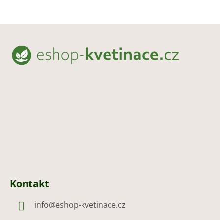
Z
á
p
a
t
í
Kontakt
info
@
eshop-kvetinace.cz