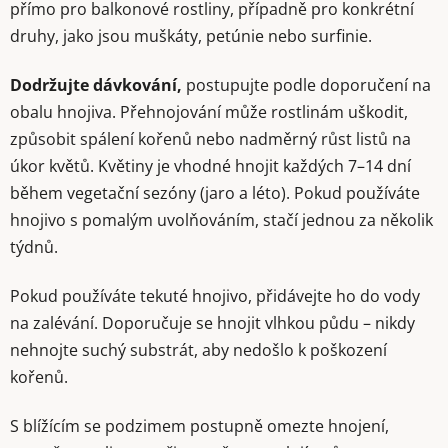
přímo pro balkonové rostliny, případně pro konkrétní
druhy, jako jsou muškáty, petúnie nebo surfinie.
Dodržujte dávkování,
postupujte podle doporučení na
obalu hnojiva. Přehnojování může rostlinám uškodit,
způsobit spálení kořenů nebo nadměrný růst listů na
úkor květů. Květiny je vhodné hnojit každých 7–14 dní
během vegetační sezóny (jaro a léto). Pokud používáte
hnojivo s pomalým uvolňováním, stačí jednou za několik
týdnů.
Pokud používáte tekuté hnojivo, přidávejte ho do vody
na zalévání. Doporučuje se hnojit vlhkou půdu – nikdy
nehnojte suchý substrát, aby nedošlo k poškození
kořenů.
S blížícím se podzimem postupně omezte hnojení,