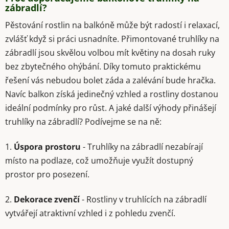
zábradlí?
Pěstování rostlin na balkóně může být radostí i relaxací,
zvlášť když si práci usnadníte. Přimontované truhlíky na
zábradlí jsou skvělou volbou mít květiny na dosah ruky
bez zbytečného ohýbání. Díky tomuto praktickému
řešení vás nebudou bolet záda a zalévání bude hračka.
Navíc balkon získá jedinečný vzhled a rostliny dostanou
ideální podmínky pro růst. A jaké další výhody přinášejí
truhlíky na zábradlí? Podívejme se na ně:
1.
Úspora prostoru
- Truhlíky na zábradlí nezabírají
místo na podlaze, což umožňuje využít dostupný
prostor pro posezení.
2.
Dekorace zvenčí
- Rostliny v truhlících na zábradlí
vytvářejí atraktivní vzhled i z pohledu zvenčí.