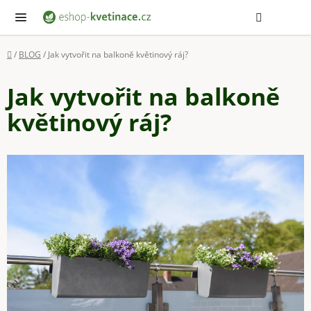
Přejít
Hledat
NÁ
KOŠ
na
obsah
Domů
/
BLOG
/
Jak vytvořit na balkoně květinový ráj?
Jak vytvořit na balkoně
květinový ráj?