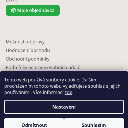
📦
Moje objednávka
Možnosti dopravy
Hodnocení obchodu
Obchodní podmínky
Podmínky ochrany osobních údajů
Reklamace
Tento web používá soubory cookie. Dalším
Partneři
procházením tohoto webu vyjadřujete souhlas s jejich
používáním.. Více informací
zde
.
Kontakty
Nastavení
Odmítnout
Souhlasím
Vytvořil Shoptet