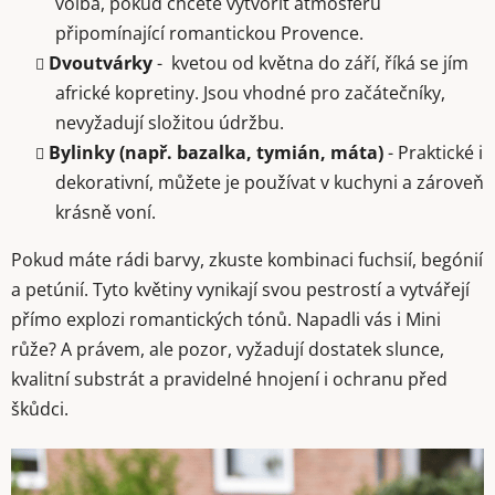
volba, pokud chcete vytvořit atmosféru
připomínající romantickou Provence.
Dvoutvárky
-
kvetou od května do září, říká se jím
africké kopretiny. Jsou vhodné pro začátečníky,
nevyžadují složitou údržbu.
Bylinky (např. bazalka, tymián, máta)
- Praktické i
dekorativní, můžete je používat v kuchyni a zároveň
krásně voní.
Pokud máte rádi barvy, zkuste kombinaci fuchsií, begónií
a petúnií. Tyto květiny vynikají svou pestrostí a vytvářejí
přímo explozi romantických tónů. Napadli vás i Mini
růže? A právem, ale pozor, v
yžadují dostatek slunce,
kvalitní substrát a pravidelné hnojení i ochranu před
škůdci.