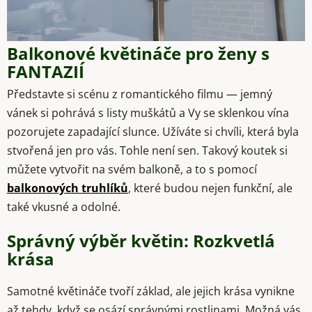
Balkonové květináče pro ženy s
FANTAZIÍ
Představte si scénu z romantického filmu — jemný
vánek si pohrává s listy muškátů a Vy se sklenkou vína
pozorujete zapadající slunce. Užíváte si chvíli, která byla
stvořená jen pro vás. Tohle není sen. Takový koutek si
můžete vytvořit na svém balkoně, a to s pomocí
balkonových truhlíků
, které budou nejen funkční, ale
také vkusné a odolné.
Správný výběr květin: Rozkvetlá
krása
Samotné květináče tvoří základ, ale jejich krása vynikne
až tehdy, když se osází správnými rostlinami. Možná vás