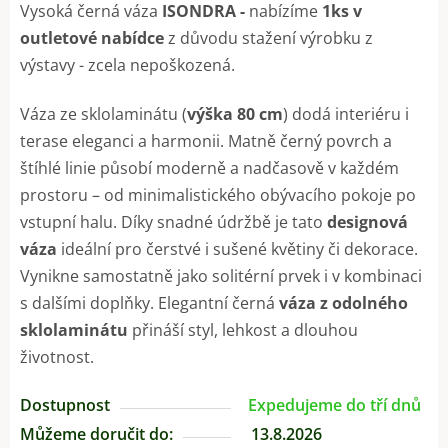
Vysoká černá váza
ISONDRA -
nabízíme
1ks v
outletové nabídce
z důvodu stažení výrobku z
výstavy - zcela nepoškozená.
Váza ze sklolaminátu (
výška 80 cm
) dodá interiéru i
terase eleganci a harmonii. Matně černý povrch a
štíhlé linie působí moderně a nadčasově v každém
prostoru – od minimalistického obývacího pokoje po
vstupní halu. Díky snadné údržbě je tato
designová
váza
ideální pro čerstvé i sušené květiny či dekorace.
Vynikne samostatně jako solitérní prvek i v kombinaci
s dalšími doplňky. Elegantní černá
váza z odolného
sklolaminátu
přináší styl, lehkost a dlouhou
životnost.
Dostupnost
Expedujeme do tří dnů
Můžeme doručit do:
13.8.2026