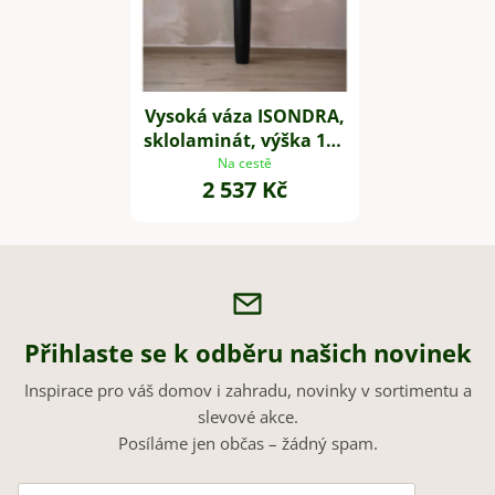
Vysoká váza ISONDRA,
sklolaminát, výška 100
cm, černá
Na cestě
2 537 Kč
Přihlaste se k odběru našich novinek
Inspirace pro váš domov i zahradu, novinky v sortimentu a
slevové akce.
Posíláme jen občas – žádný spam.