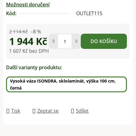
Možnosti doručení
Kód:
OUTLET115
2 114 Kč
–8 %
1 944 Kč
DO KOŠÍKU
1 607 Kč bez DPH
Měrná cena:
Další varianty produktu:
Vysoká váza ISONDRA, sklolaminát, výška 100 cm,
černá
Tisk
Zeptat se
Sdílet