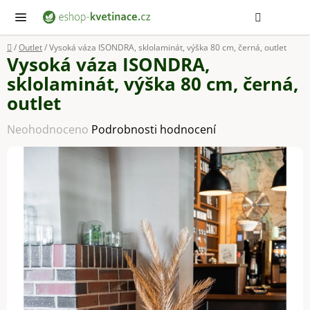
Přejít
Hledat
NÁ
KOŠ
na
obsah
Domů
/
Outlet
/
Vysoká váza ISONDRA, sklolaminát, výška 80 cm, černá, outlet
Vysoká váza ISONDRA,
sklolaminát, výška 80 cm, černá,
outlet
Průměrné
Neohodnoceno
Podrobnosti hodnocení
hodnocení
produktu
je
0,0
z
5
hvězdiček.