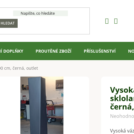
HLEDAT
Í DOPLŇKY
PROUTĚNÉ ZBOŽÍ
PŘÍSLUŠENSTVÍ
NO
0 cm, černá, outlet
Vysok
sklol
černá,
Průměrné
Neohodno
hodnocení
Vysoká vá
produktu