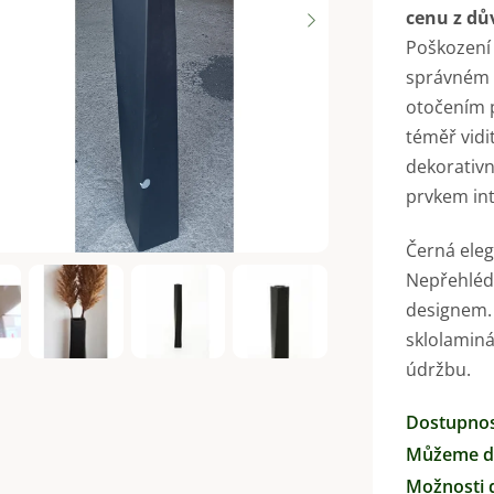
cenu z dů
je
Poškození 
0,0
správném u
z
otočením 
5
téměř vidit
hvězdiček.
dekorativn
prvkem int
Černá eleg
Nepřehléd
designem. 
sklolaminá
údržbu.
Dostupno
Můžeme do
Možnosti 