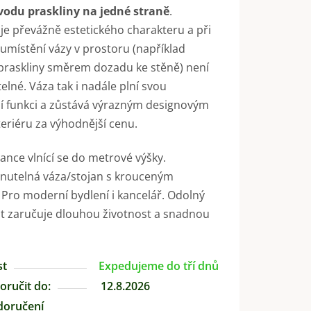
vodu praskliny na jedné straně
.
je převážně estetického charakteru a při
místění vázy v prostoru (například
praskliny směrem dozadu ke stěně) není
elné. Váza tak i nadále plní svou
í funkci a zůstává výrazným designovým
eriéru za výhodnější cenu.
ance vlnící se do metrové výšky.
nutelná váza/stojan s krouceným
Pro moderní bydlení i kancelář. Odolný
t zaručuje dlouhou životnost a snadnou
st
Expedujeme do tří dnů
ručit do:
12.8.2026
doručení