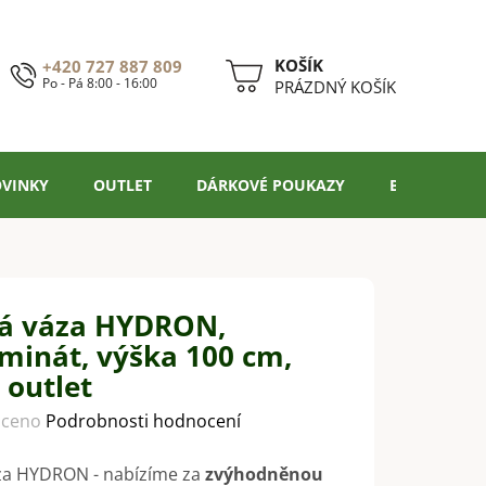
+420 727 887 809
Po - Pá 8:00 - 16:00
NÁKUPNÍ
PRÁZDNÝ KOŠÍK
KOŠÍK
VINKY
OUTLET
DÁRKOVÉ POUKAZY
BLOG
á váza HYDRON,
aminát, výška 100 cm,
 outlet
ceno
Podrobnosti hodnocení
za HYDRON - nabízíme za
zvýhodněnou