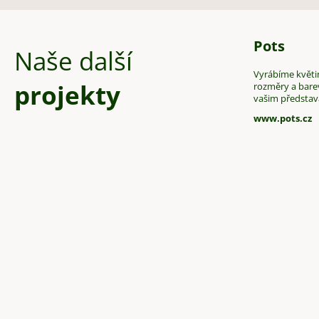
Pots
Naše další
Vyrábíme květin
projekty
rozměry a bare
vašim předsta
www.pots.cz
Z
á
p
a
t
í