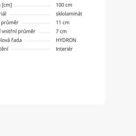
 [cm]
100 cm
iál
sklolaminát
í průměr
11 cm
 vnitřní průměr
7 cm
lová řada
HYDRON
tění
Interiér