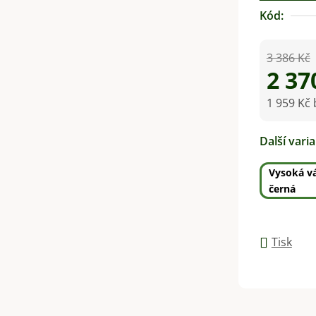
Kód:
3 386 Kč
2 37
1 959 Kč
Měrná ce
Další vari
Vysoká v
černá
Tisk