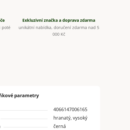
éče
Exkluzivní značka a doprava zdarma
 poté
unikátní nabídka, doručení zdarma nad 5
000 Kč
ňkové parametry
4066147006165
hranatý, vysoký
a
černá