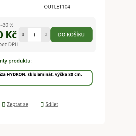
OUTLET104
–30 %
0 Kč
DO KOŠÍKU
 bez DPH
na:
anty produktu:
áza HYDRON, sklolaminát, výška 80 cm,
Zeptat se
Sdílet