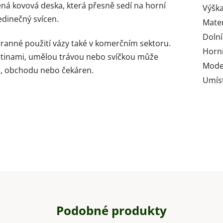
ená kovová deska, která přesně sedí na horní
Výška
jedinečný svícen.
Mater
Doln
stranné použití vázy také v komerčním sektoru.
Horní
ětinami, umělou trávou nebo svíčkou může
Mode
ce, obchodu nebo čekáren.
Umís
Podobné produkty