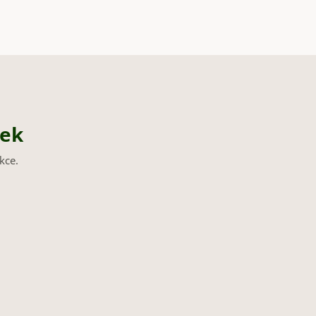
nek
kce.