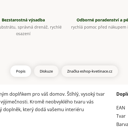
Bezstarostná výsadba
Odborné poradenství a p
bstrátu, správná drenáž, rychlé
rychlá pomoc před nákupem i
osazení
Popis
Diskuze
Značka
eshop-kvetinace.cz
ým doplňkem pro váš domov. Štíhlý, vysoký tvar
Dopl
 výjimečnosti. Kromě neobvyklého tvaru vás
EAN
ý doplněk, který dodá vašemu interiéru
Tvar
Barv