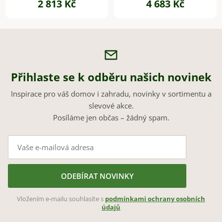
2 813 Kč
4 683 Kč
mat
mat
Přihlaste se k odběru našich novinek
Inspirace pro váš domov i zahradu, novinky v sortimentu a
slevové akce.
Posíláme jen občas – žádný spam.
ODEBÍRAT NOVINKY
Vložením e-mailu souhlasíte s
podmínkami ochrany osobních
údajů