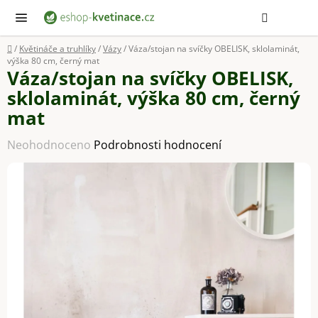
Přejít
Hledat
NÁ
KOŠ
na
obsah
Domů
/
Květináče a truhlíky
/
Vázy
/
Váza/stojan na svíčky OBELISK, sklolaminát,
výška 80 cm, černý mat
Váza/stojan na svíčky OBELISK,
sklolaminát, výška 80 cm, černý
mat
Průměrné
Neohodnoceno
Podrobnosti hodnocení
hodnocení
produktu
je
0,0
z
5
hvězdiček.