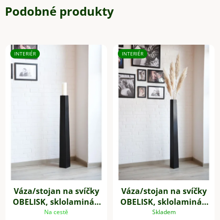
Podobné produkty
INTERIÉR
INTERIÉR
Váza/stojan na svíčky
Váza/stojan na svíčky
OBELISK, sklolaminát,
OBELISK, sklolaminát,
výška 100 cm, černý
výška 120 cm, černý
Na cestě
Skladem