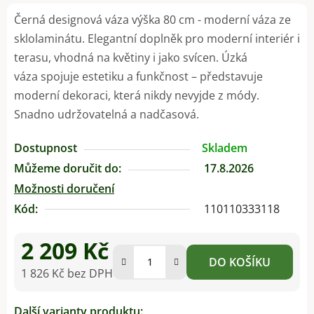
Černá designová váza výška 80 cm - moderní váza ze
sklolaminátu. Elegantní doplněk pro moderní interiér i
terasu, vhodná na květiny i jako svícen. Úzká
váza spojuje estetiku a funkčnost – představuje
moderní dekoraci, která nikdy nevyjde z módy.
Snadno udržovatelná a nadčasová.
Dostupnost
Skladem
Můžeme doručit do:
17.8.2026
Možnosti doručení
Kód:
110110333118
2 209 Kč
DO KOŠÍKU
1 826 Kč bez DPH
Měrná cena:
Další varianty produktu: