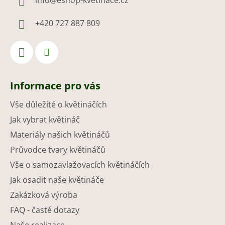
info
@
eshop-kvetinace.cz
+420 727 887 809
Informace pro vás
Vše důležité o květináčích
Jak vybrat květináč
Materiály našich květináčů
Průvodce tvary květináčů
Vše o samozavlažovacích květináčích
Jak osadit naše květináče
Zakázková výroba
FAQ - časté dotazy
Naše realizace