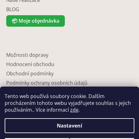
BLOG
📦
Moje objednávka
Možnosti dopravy
Hodnocení obchodu
Obchodní podmínky
Podmínky ochrany osobních údajů
Reklamace
Tento web používá soubory cookie. Dalším
Partneři
procházením tohoto webu vyjadřujete souhlas s jejich
používáním.. Více informací
zde
.
Kontakty
Nastavení