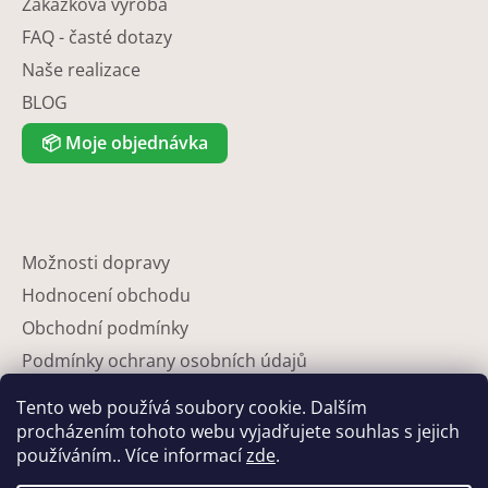
Zakázková výroba
FAQ - časté dotazy
Naše realizace
BLOG
📦
Moje objednávka
Možnosti dopravy
Hodnocení obchodu
Obchodní podmínky
Podmínky ochrany osobních údajů
Reklamace
Tento web používá soubory cookie. Dalším
Partneři
procházením tohoto webu vyjadřujete souhlas s jejich
používáním.. Více informací
zde
.
Kontakty