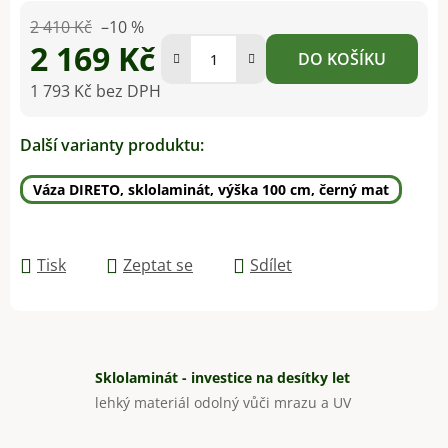
2 410 Kč
–10 %
2 169 Kč
DO KOŠÍKU
1 793 Kč bez DPH
Měrná cena:
Další varianty produktu:
Váza DIRETO, sklolaminát, výška 100 cm, černý mat
Tisk
Zeptat se
Sdílet
Sklolaminát - investice na desítky let
lehký materiál odolný vůči mrazu a UV