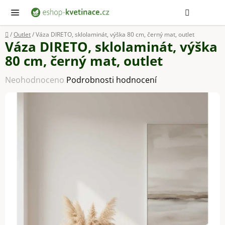
Přejít
Hledat
NÁ
KOŠ
na
obsah
Domů
/
Outlet
/
Váza DIRETO, sklolaminát, výška 80 cm, černý mat, outlet
Váza DIRETO, sklolaminát, výška
80 cm, černý mat, outlet
Průměrné
Neohodnoceno
Podrobnosti hodnocení
hodnocení
produktu
je
0,0
z
5
hvězdiček.