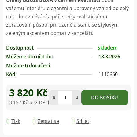
vašemu interiéru elegantní a upravený vzhled po celý
rok – bez zalévání a péče. Díky realistickému
zpracování působí přirozeně a stane se stylovým
zeleným akcentem doma i v kanceláři.
Dostupnost
Skladem
Můžeme doručit do:
18.8.2026
Možnosti doručení
Kód:
1110660
3 820 Kč
DO KOŠÍKU
3 157 Kč bez DPH
Měrná cena:
Tisk
Zeptat se
Sdílet