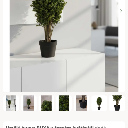
Umělý buxus BUXA v černém květináči
dodá