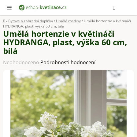
Přejít
Hledat
NÁ
KOŠ
na
obsah
Domů
/
Bytové a zahradní doplňky
/
Umělé rostliny
/
Umělá hortenzie v květináči
HYDRANGA, plast, výška 60 cm, bílá
Umělá hortenzie v květináči
HYDRANGA, plast, výška 60 cm,
bílá
Průměrné
Neohodnoceno
Podrobnosti hodnocení
hodnocení
produktu
je
0,0
z
5
hvězdiček.