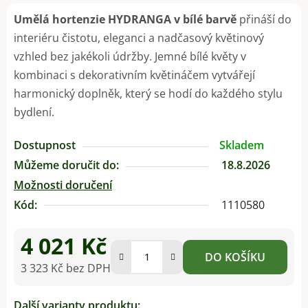
Umělá hortenzie HYDRANGA v bílé barvě
přináší do
interiéru čistotu, eleganci a nadčasový květinový
vzhled bez jakékoli údržby. Jemné bílé květy v
kombinaci s dekorativním květináčem vytvářejí
harmonický doplněk, který se hodí do každého stylu
bydlení.
Dostupnost
Skladem
Můžeme doručit do:
18.8.2026
Možnosti doručení
Kód:
1110580
4 021 Kč
DO KOŠÍKU
3 323 Kč bez DPH
Měrná cena:
Další varianty produktu: