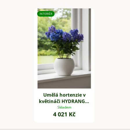
INTERIÉR
Umělá hortenzie v
květináči HYDRANGA,
plast, výška 60 cm,
Skladem
4 021 Kč
modrá