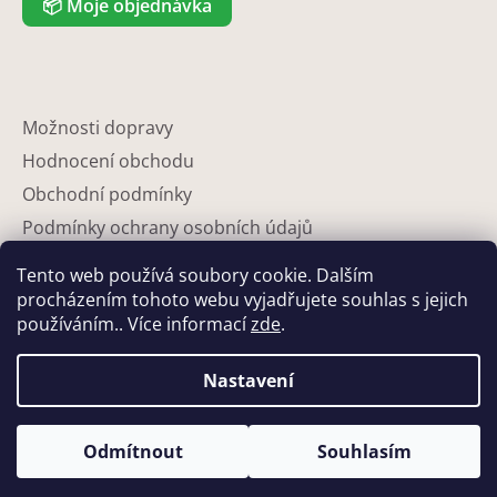
📦
Moje objednávka
Možnosti dopravy
Hodnocení obchodu
Obchodní podmínky
Podmínky ochrany osobních údajů
Reklamace
Tento web používá soubory cookie. Dalším
Partneři
procházením tohoto webu vyjadřujete souhlas s jejich
používáním.. Více informací
zde
.
Kontakty
Nastavení
Odmítnout
Souhlasím
Vytvořil Shoptet
Copyright 2026
Eshop-květináče
. Všechna práva vyhrazena.