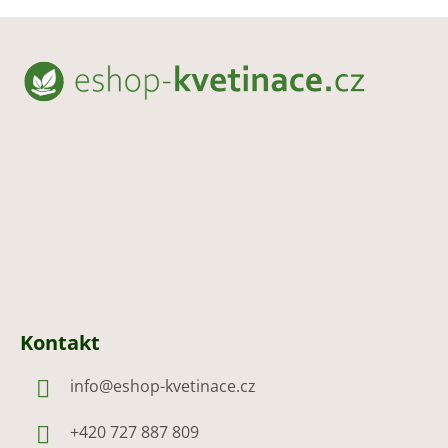
Z
á
p
a
t
í
Kontakt
info
@
eshop-kvetinace.cz
+420 727 887 809