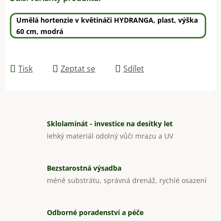
Umělá hortenzie v květináči HYDRANGA, plast, výška
60 cm, modrá
Tisk
Zeptat se
Sdílet
Sklolaminát - investice na desítky let
lehký materiál odolný vůči mrazu a UV
Bezstarostná výsadba
méně substrátu, správná drenáž, rychlé osazení
Odborné poradenství a péče