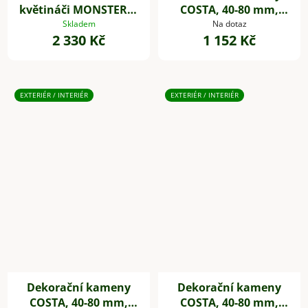
květináči MONSTERA,
COSTA, 40-80 mm,
plast, výška 85 cm,
plast, šedá
Skladem
Na dotaz
2 330 Kč
1 152 Kč
zelená
EXTERIÉR / INTERIÉR
EXTERIÉR / INTERIÉR
Dekorační kameny
Dekorační kameny
COSTA, 40-80 mm,
COSTA, 40-80 mm,