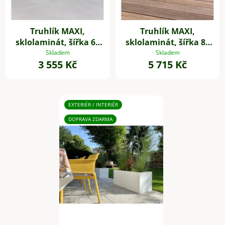
Truhlík MAXI,
Truhlík MAXI,
sklolaminát, šířka 60
sklolaminát, šířka 80
cm, bílý mat
cm, bílý mat
Skladem
Skladem
3 555 Kč
5 715 Kč
EXTERIÉR / INTERIÉR
DOPRAVA ZDARMA