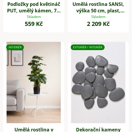
Podložky pod květináč
Umělá rostlina SANSI,
PUT, umělý kámen, 7 x
výška 50 cm, plast,
7 cm, 4-set, šedé
zelená
Skladem
Skladem
559 Kč
2 209 Kč
INTERIÉR
EXTERIÉR / INTERIÉR
Umělá rostlina v
Dekorační kameny