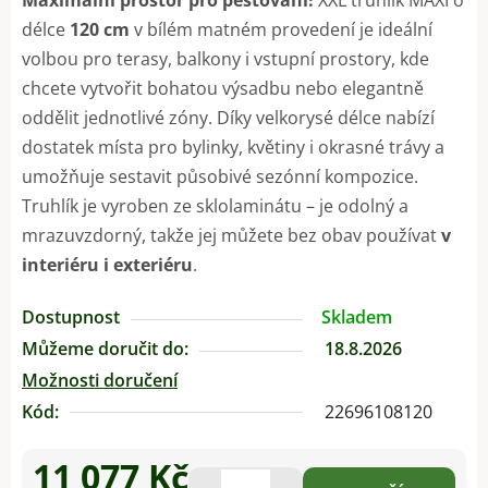
délce
120 cm
v bílém matném provedení je ideální
volbou pro terasy, balkony i vstupní prostory, kde
chcete vytvořit bohatou výsadbu nebo elegantně
oddělit jednotlivé zóny. Díky velkorysé délce nabízí
dostatek místa pro bylinky, květiny i okrasné trávy a
umožňuje sestavit působivé sezónní kompozice.
Truhlík je vyroben ze sklolaminátu – je odolný a
mrazuvzdorný, takže jej můžete bez obav používat
v
interiéru i exteriéru
.
Dostupnost
Skladem
Můžeme doručit do:
18.8.2026
Možnosti doručení
Kód:
22696108120
11 077 Kč