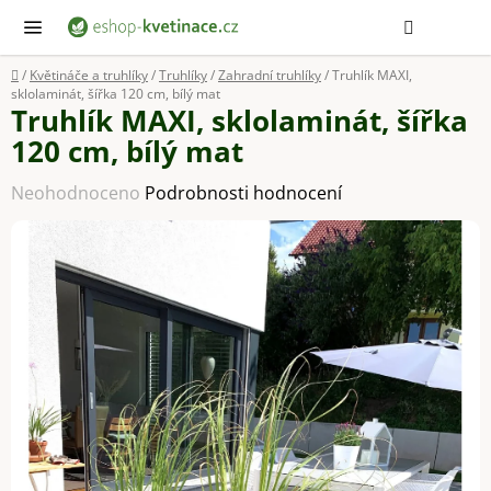
Přejít
Hledat
NÁ
KOŠ
na
obsah
Domů
/
Květináče a truhlíky
/
Truhlíky
/
Zahradní truhlíky
/
Truhlík MAXI,
sklolaminát, šířka 120 cm, bílý mat
Truhlík MAXI, sklolaminát, šířka
120 cm, bílý mat
Průměrné
Neohodnoceno
Podrobnosti hodnocení
hodnocení
produktu
je
0,0
z
5
hvězdiček.