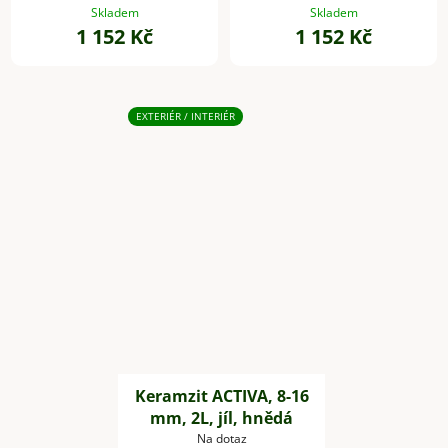
plast, černá
plast, bílá
Skladem
Skladem
1 152 Kč
1 152 Kč
EXTERIÉR / INTERIÉR
Keramzit ACTIVA, 8-16
mm, 2L, jíl, hnědá
Na dotaz