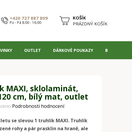
+420 727 887 809
Po - Pá 8:00 - 16:00
NÁKUPNÍ
PRÁZDNÝ KOŠÍK
KOŠÍK
VINKY
OUTLET
DÁRKOVÉ POUKAZY
BLOG
k MAXI, sklolaminát,
120 cm, bílý mat, outlet
ceno
Podrobnosti hodnocení
letu se slevou 1 truhlík MAXI. Truhlík
ené rohy a pár prasklin na hraně, ale