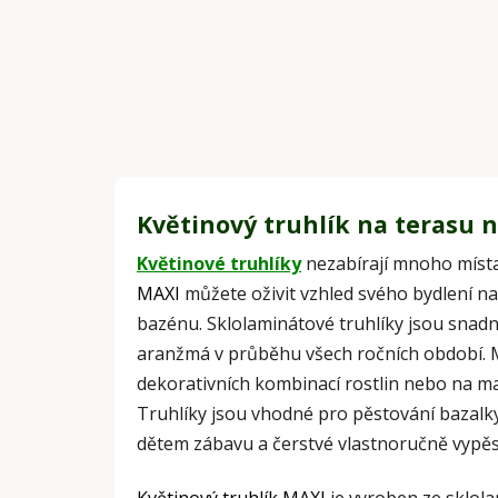
Květinový truhlík na terasu 
Květinové truhlíky
nezabírají mnoho místa,
MAXI
můžete oživit vzhled svého bydlení n
bazénu. Sklolaminátové truhlíky jsou snadn
aranžmá v průběhu všech ročních období. M
dekorativních kombinací rostlin nebo na m
Truhlíky jsou vhodné pro pěstování bazalk
dětem zábavu a čerstvé vlastnoručně vypěs