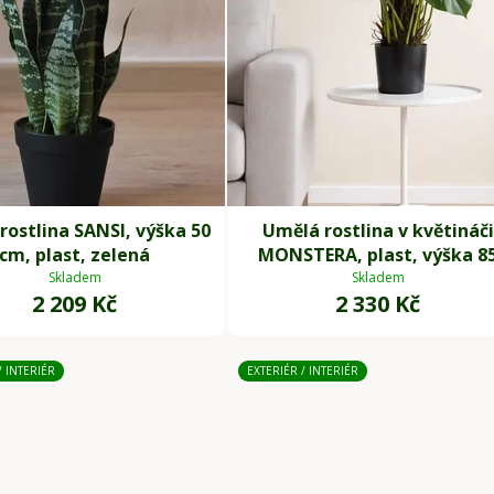
rostlina SANSI, výška 50
Umělá rostlina v květináči
cm, plast, zelená
MONSTERA, plast, výška 8
cm, zelená
Skladem
Skladem
2 209 Kč
2 330 Kč
/ INTERIÉR
EXTERIÉR / INTERIÉR