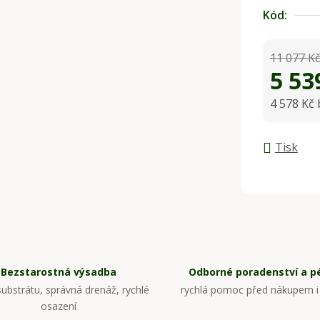
Kód:
11 077 K
5 53
4 578 Kč
Měrná ce
Tisk
Bezstarostná výsadba
Odborné poradenství a p
ubstrátu, správná drenáž, rychlé
rychlá pomoc před nákupem i
osazení