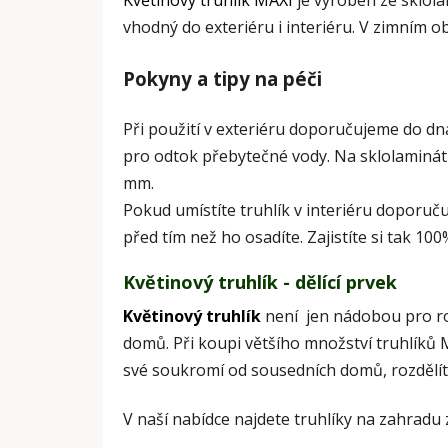
Květinový truhlík MAXI
je vyroben ze sklol
vhodný do exteriéru i interiéru.
V zimním ob
Pokyny a tipy na péči
Při použití v exteriéru doporučujeme do dn
pro odtok přebytečné vody. Na sklolaminát
mm.
Pokud umístíte truhlík v interiéru doporuču
před tím než ho osadíte. Zajistíte si tak 10
Květinový truhlík - dělící prvek
Květinový truhlík
není jen nádobou pro ros
domů. Při koupi většího množství truhlíků M
své soukromí od sousedních domů, rozdělíte
V naší nabídce najdete truhlíky na zahradu 