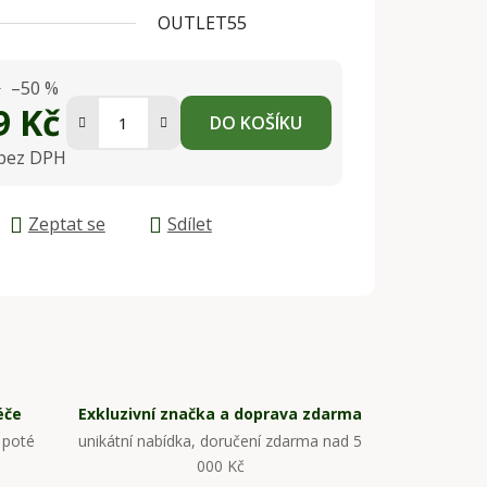
OUTLET55
č
–50 %
9 Kč
DO KOŠÍKU
 bez DPH
na:
Zeptat se
Sdílet
éče
Exkluzivní značka a doprava zdarma
 poté
unikátní nabídka, doručení zdarma nad 5
000 Kč