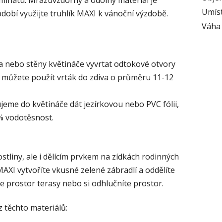
aminátu. Mrazuvzdorný a odolný materiál je
Umís
dobí využijte truhlík MAXI k vánoční výzdobě.
Váha
a nebo stěny květináče vyvrtat odtokové otvory
 můžete použít vrták do zdiva o průměru 11-12
jeme do květináče dát jezírkovou nebo PVC fólii,
0% vodotěsnost.
tliny, ale i dělícím prvkem na zídkách rodinných
AXI vytvoříte vkusné zelené zábradlí a oddělíte
 prostor terasy nebo si odhlučníte prostor.
z těchto materiálů: