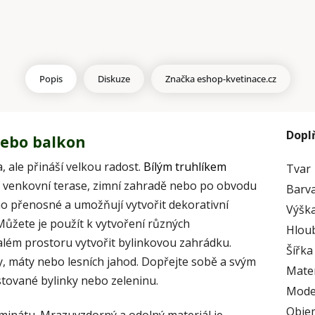
Popis
Diskuze
Značka
eshop-kvetinace.cz
Dopl
nebo balkon
 ale přináší velkou radost.
Bílým truhlíkem
Tvar
a venkovní terase, zimní zahradě nebo po obvodu
Barv
o přenosné a umožňují vytvořit dekorativní
Výška
ůžete je použít k vytvoření různých
Hlou
além prostoru vytvořit bylinkovou zahrádku.
Šířka
y, máty nebo lesních jahod. Dopřejte sobě a svým
Mater
tované bylinky nebo zeleninu.
Mode
Obje