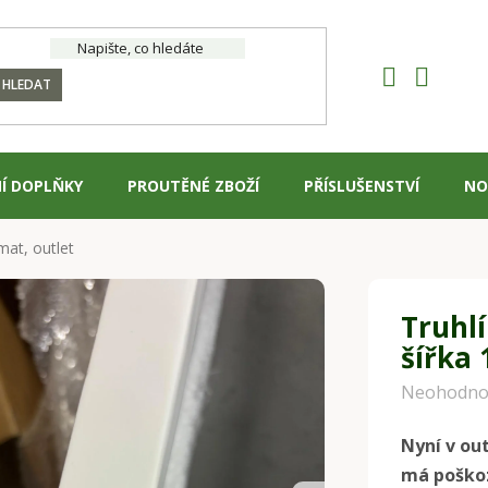
HLEDAT
Í DOPLŇKY
PROUTĚNÉ ZBOŽÍ
PŘÍSLUŠENSTVÍ
NO
mat, outlet
Truhlí
šířka 
Průměrné
Neohodno
hodnocení
Nyní v out
produktu
má poškoz
je