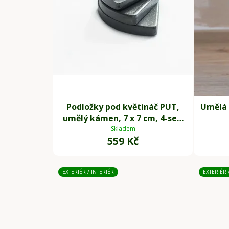
Podložky pod květináč PUT,
Umělá 
umělý kámen, 7 x 7 cm, 4-set,
šedé
Skladem
559 Kč
EXTERIÉR / INTERIÉR
EXTERIÉR 