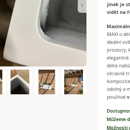
jinak je 
0,0
vidět na f
z
5
Maximální
hvězdiček.
MAXI o dé
ideální vo
prostory, 
elegantně 
délce nabíz
okrasné tr
kompozice.
odolný a m
používat
v
Dostupno
Můžeme do
Možnosti 