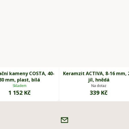
ační kameny COSTA, 40-
Keramzit ACTIVA, 8-16 mm, 
80 mm, plast, bílá
jíl, hnědá
Skladem
Na dotaz
1 152 Kč
339 Kč