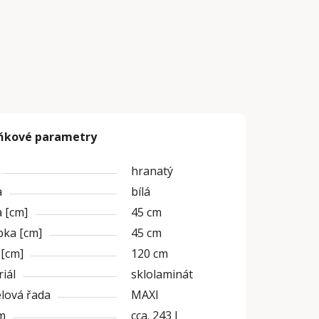
ňkové parametry
hranatý
a
bílá
 [cm]
45 cm
bka [cm]
45 cm
 [cm]
120 cm
iál
sklolaminát
lová řada
MAXI
m
cca. 243 l