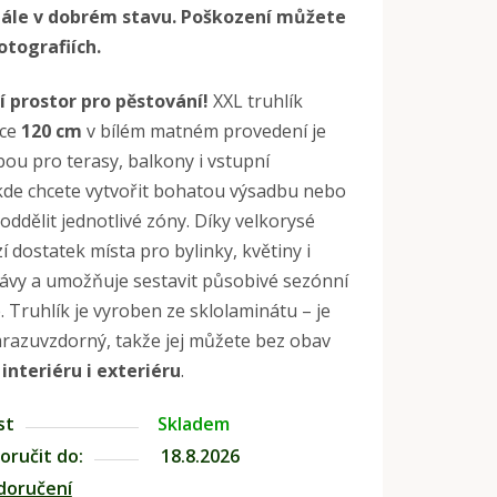
stále v dobrém stavu. Poškození můžete
otografiích.
 prostor pro pěstování!
XXL truhlík
lce
120 cm
v bílém matném provedení je
lbou pro terasy, balkony i vstupní
kde chcete vytvořit bohatou výsadbu nebo
oddělit jednotlivé zóny. Díky velkorysé
í dostatek místa pro bylinky, květiny i
ávy a umožňuje sestavit působivé sezónní
 Truhlík je vyroben ze sklolaminátu – je
razuvzdorný, takže jej můžete bez obav
 interiéru i exteriéru
.
st
Skladem
ručit do:
18.8.2026
doručení