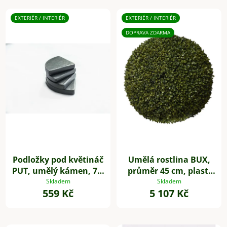
EXTERIÉR / INTERIÉR
EXTERIÉR / INTERIÉR
DOPRAVA ZDARMA
Podložky pod květináč
Umělá rostlina BUX,
PUT, umělý kámen, 7 x
průměr 45 cm, plast,
7 cm, 4-set, šedé
zelená
Skladem
Skladem
559 Kč
5 107 Kč