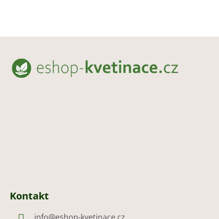
Z
á
p
a
t
í
Kontakt
info
@
eshop-kvetinace.cz