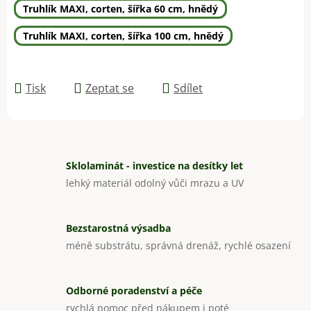
Truhlík MAXI, corten, šířka 60 cm, hnědý
Truhlík MAXI, corten, šířka 100 cm, hnědý
Tisk
Zeptat se
Sdílet
Sklolaminát - investice na desítky let
lehký materiál odolný vůči mrazu a UV
Bezstarostná výsadba
méně substrátu, správná drenáž, rychlé osazení
Odborné poradenství a péče
rychlá pomoc před nákupem i poté