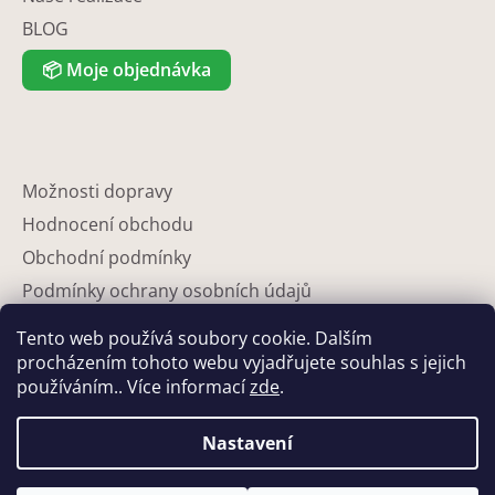
BLOG
📦
Moje objednávka
Možnosti dopravy
Hodnocení obchodu
Obchodní podmínky
Podmínky ochrany osobních údajů
Reklamace
Tento web používá soubory cookie. Dalším
Partneři
procházením tohoto webu vyjadřujete souhlas s jejich
používáním.. Více informací
zde
.
Kontakty
Nastavení