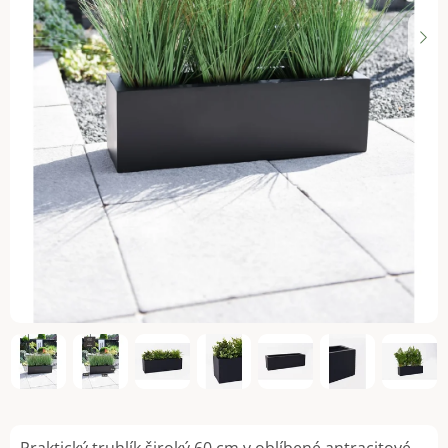
Praktický truhlík široký 60 cm v oblíbené antracitové