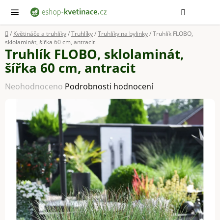
Přejít
Hledat
NÁ
KOŠ
na
obsah
Domů
/
Květináče a truhlíky
/
Truhlíky
/
Truhlíky na bylinky
/
Truhlík FLOBO,
sklolaminát, šířka 60 cm, antracit
Truhlík FLOBO, sklolaminát,
šířka 60 cm, antracit
Průměrné
Neohodnoceno
Podrobnosti hodnocení
hodnocení
produktu
je
0,0
z
5
hvězdiček.