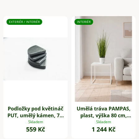
EXTERIÉR / INTERIÉR
INTERIÉR
Podložky pod květináč
Umělá tráva PAMPAS,
PUT, umělý kámen, 7 x
plast, výška 80 cm,
7 cm, 4-set, šedé
zelená
Skladem
Skladem
559 Kč
1 244 Kč