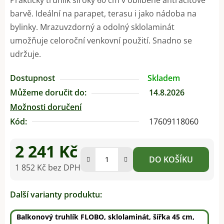
barvě. Ideální na parapet, terasu i jako nádoba na
bylinky. Mrazuvzdorný a odolný sklolaminát
umožňuje celoroční venkovní použití. Snadno se
udržuje.
Dostupnost
Skladem
Můžeme doručit do:
14.8.2026
Možnosti doručení
Kód:
17609118060
2 241 Kč
DO KOŠÍKU
1 852 Kč bez DPH
Měrná cena:
Další varianty produktu:
Balkonový truhlík FLOBO, sklolaminát, šířka 45 cm,