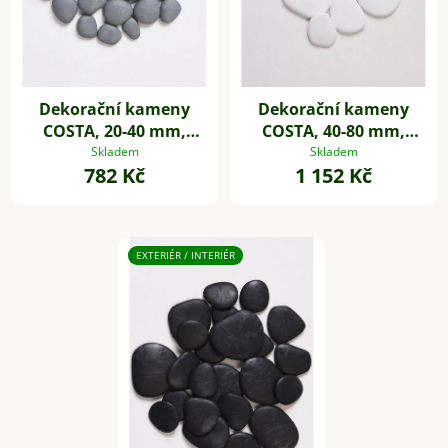
Dekorační kameny
Dekorační kameny
COSTA, 20-40 mm,
COSTA, 40-80 mm,
plast, šedá
plast, bílá
Skladem
Skladem
782 Kč
1 152 Kč
EXTERIÉR / INTERIÉR