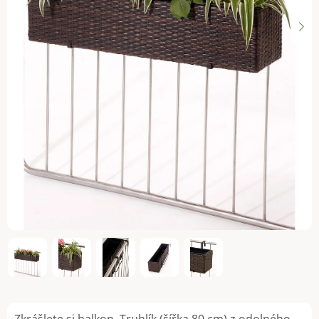
Zkrášlete si balkon. Truhlík (šířka 80 cm) z odolného