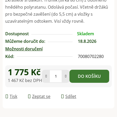
hnědého polyratanu. Odolává počasí. Včetně držáků
pro bezpečné zavěšení (do 5,5 cm) a vložky s
uzavíratelným odtokem. Visí vždy rovně.
Dostupnost
Skladem
Můžeme doručit do:
18.8.2026
Možnosti doručení
Kód:
70080702280
1 775 Kč
DO KOŠÍKU
1 467 Kč bez DPH
Měrná cena:
Tisk
Zeptat se
Sdílet