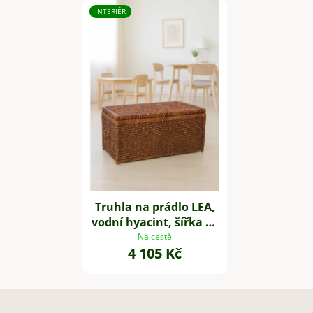
INTERIÉR
Truhla na prádlo LEA,
vodní hyacint, šířka 84
cm, hnědá
Na cestě
4 105 Kč