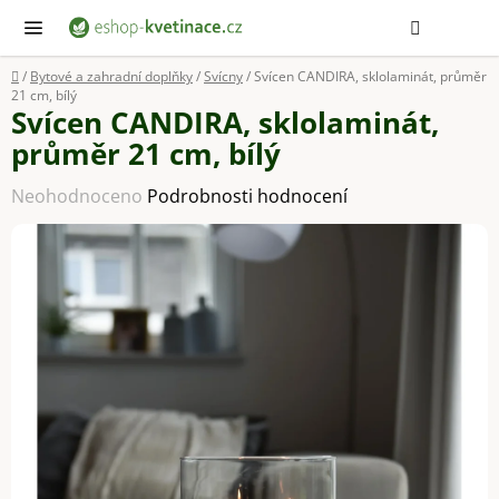
Přejít
Hledat
NÁ
KOŠ
na
obsah
Domů
/
Bytové a zahradní doplňky
/
Svícny
/
Svícen CANDIRA, sklolaminát, průměr
21 cm, bílý
Svícen CANDIRA, sklolaminát,
průměr 21 cm, bílý
Průměrné
Neohodnoceno
Podrobnosti hodnocení
hodnocení
produktu
je
0,0
z
5
hvězdiček.