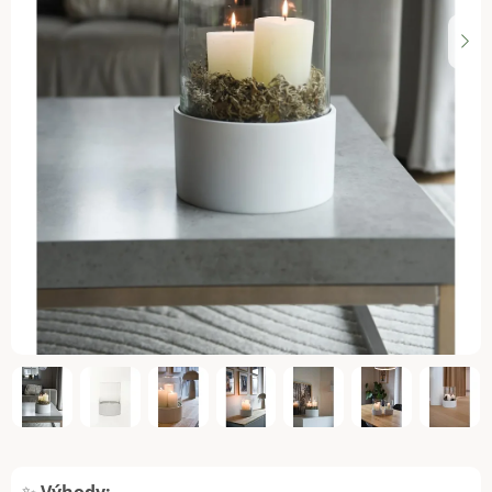
✨
Výhody: