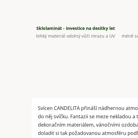
Sklolaminát - investice na desítky let
lehký materiál odolný vůči mrazu a UV
méně su
Svícen CANDELITA přináší nádhernou atmosfé
do něj svíčku. Fantazii se meze nekladou a 
dekoračním materiálem, vánočními ozdobam
doladit si tak požadovanou atmosféru podl