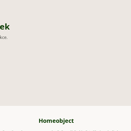
nek
kce.
Homeobject