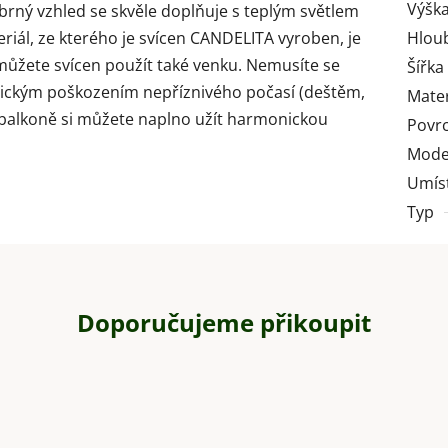
Výška
brný vzhled se skvěle doplňuje s teplým světlem
riál, ze kterého je svícen CANDELITA vyroben, je
Hlou
můžete svícen použít také venku. Nemusíte se
Šířka
ickým poškozením nepříznivého počasí (deštěm,
Mater
 balkoně si můžete naplno užít harmonickou
Povr
Mode
Umís
Typ
Doporučujeme přikoupit