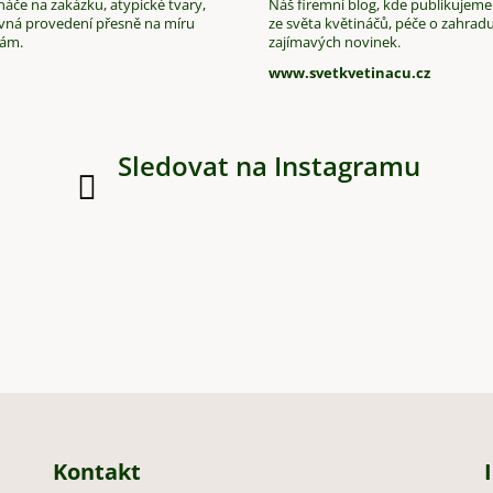
áče na zakázku, atypické tvary,
Náš firemní blog, kde publikujeme
vná provedení přesně na míru
ze světa květináčů, péče o zahradu
vám.
zajímavých novinek.
www.svetkvetinacu.cz
Sledovat na Instagramu
Kontakt