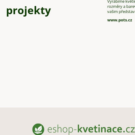
Vyrábíme květin
projekty
rozměry a bare
vašim předsta
www.pots.cz
Z
á
p
a
t
í