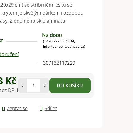
x20x29 cm) ve stříbrném lesku se
 krytem je skvělým dárkem i ozdobou
erasy. Z odolného sklolaminátu.
Na dotaz
st
(+420 727 887 809,
info@eshop-kvetinace.cz)
doručení
307132119229
8 Kč
DO KOŠÍKU
 bez DPH
na:
Zeptat se
Sdílet