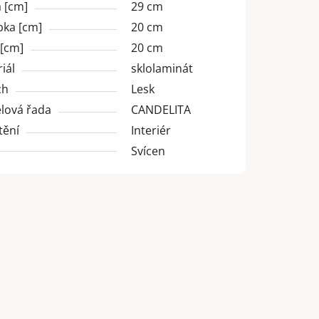
 [cm]
29 cm
bka [cm]
20 cm
 [cm]
20 cm
iál
sklolaminát
ch
Lesk
lová řada
CANDELITA
tění
Interiér
Svícen