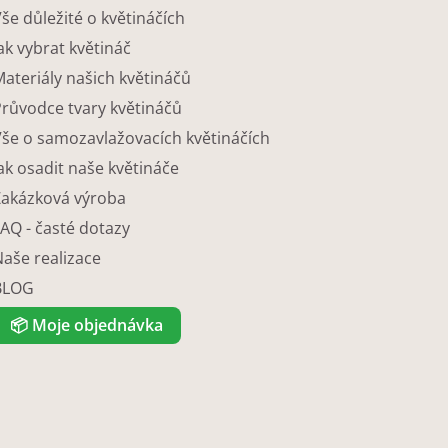
še důležité o květináčích
ak vybrat květináč
ateriály našich květináčů
Průvodce tvary květináčů
Vše o samozavlažovacích květináčích
ak osadit naše květináče
Zakázková výroba
AQ - časté dotazy
Naše realizace
BLOG
📦
Moje objednávka