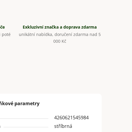
éče
Exkluzivní značka a doprava zdarma
 poté
unikátní nabídka, doručení zdarma nad 5
000 Kč
ňkové parametry
4260621545984
a
stříbrná