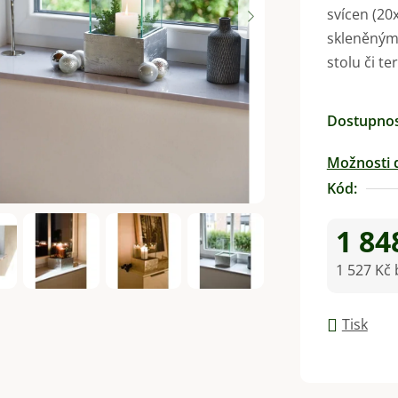
svícen (20
je
skleněným
0,0
stolu či t
z
5
hvězdiček.
Dostupno
Možnosti 
Kód:
1 84
1 527 Kč
Měrná ce
Tisk