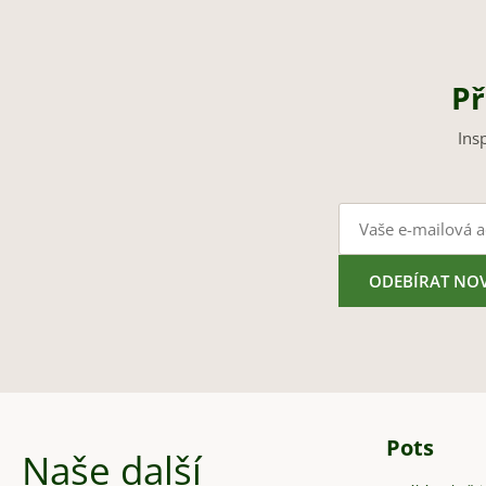
Př
Ins
ODEBÍRAT NO
Pots
Naše další