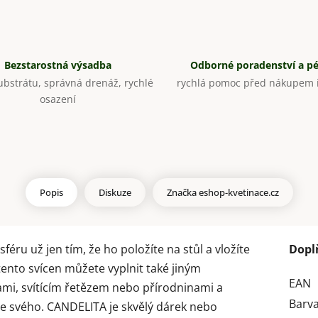
Bezstarostná výsadba
Odborné poradenství a p
bstrátu, správná drenáž, rychlé
rychlá pomoc před nákupem i
osazení
Popis
Diskuze
Značka
eshop-kvetinace.cz
ru už jen tím, že ho položíte na stůl a vložíte
Dopl
tento svícen můžete vyplnit také jiným
EAN
i, svítícím řetězem nebo přírodninami a
Barv
e svého. CANDELITA je skvělý dárek nebo