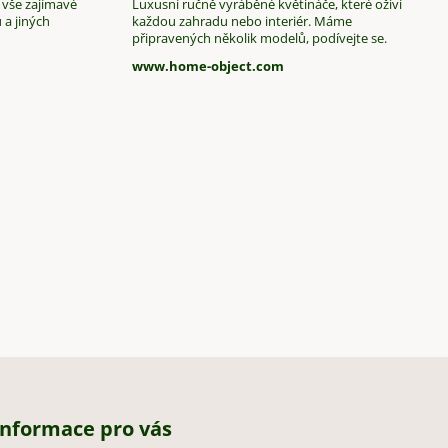
 vše zajímavé
Luxusní ručně vyráběné květináče, které oživí
 a jiných
každou zahradu nebo interiér. Máme
připravených několik modelů, podívejte se.
www.home-object.com
Informace pro vás