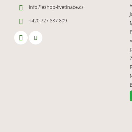
V
info
@
eshop-kvetinace.cz
J
+420 727 887 809
M
J
F