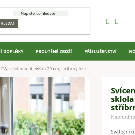
HLEDAT
Í DOPLŇKY
PROUTĚNÉ ZBOŽÍ
PŘÍSLUŠENSTVÍ
NO
TA, sklolaminát, výška 29 cm, stříbrný lesk
Svíce
sklola
stříbr
Průměrné
Neohodno
hodnocení
Sváteční t
produktu