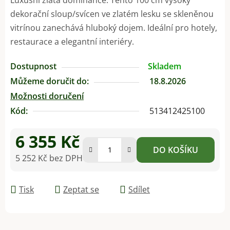
dekorační sloup/svícen ve zlatém lesku se skleněnou
vitrínou zanechává hluboký dojem. Ideální pro hotely,
restaurace a elegantní interiéry.
Dostupnost
Skladem
Můžeme doručit do:
18.8.2026
Možnosti doručení
Kód:
513412425100
6 355 Kč
DO KOŠÍKU
5 252 Kč bez DPH
Měrná cena:
Tisk
Zeptat se
Sdílet