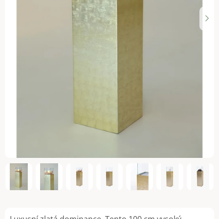
Luxusní zlatá dominance. Tento 100 cm vysoký