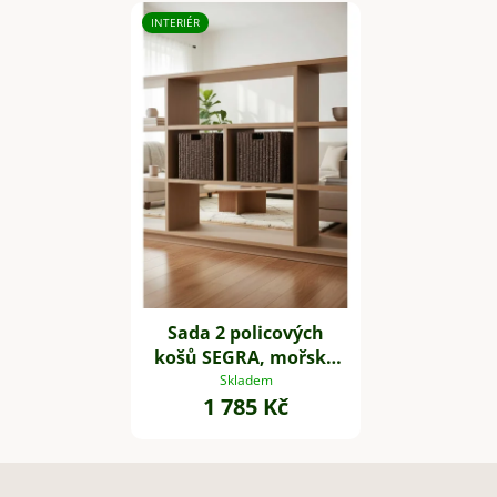
INTERIÉR
Sada 2 policových
košů SEGRA, mořská
tráva, 33x33x33 cm,
Skladem
1 785 Kč
hnědá