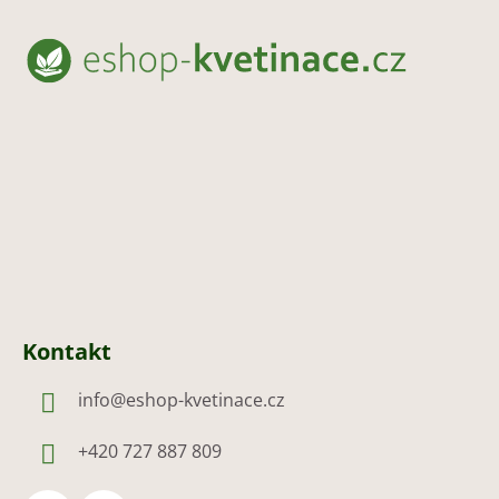
Z
á
p
a
t
í
Kontakt
info
@
eshop-kvetinace.cz
+420 727 887 809