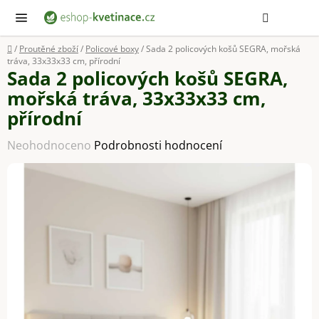
Přejít
Hledat
NÁ
KOŠ
na
obsah
Domů
/
Proutěné zboží
/
Policové boxy
/
Sada 2 policových košů SEGRA, mořská
tráva, 33x33x33 cm, přírodní
Sada 2 policových košů SEGRA,
mořská tráva, 33x33x33 cm,
přírodní
Průměrné
Neohodnoceno
Podrobnosti hodnocení
hodnocení
produktu
je
0,0
z
5
hvězdiček.