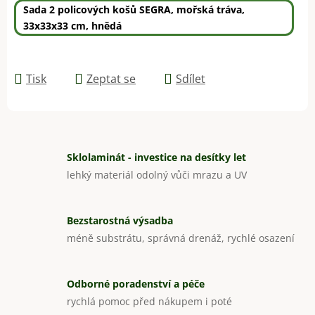
Sada 2 policových košů SEGRA, mořská tráva,
33x33x33 cm, hnědá
Tisk
Zeptat se
Sdílet
Sklolaminát - investice na desítky let
lehký materiál odolný vůči mrazu a UV
Bezstarostná výsadba
méně substrátu, správná drenáž, rychlé osazení
Odborné poradenství a péče
rychlá pomoc před nákupem i poté