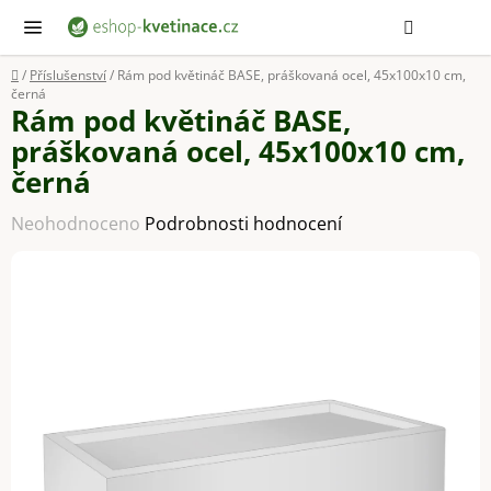
Přejít
Hledat
NÁ
KOŠ
na
obsah
Domů
/
Příslušenství
/
Rám pod květináč BASE, práškovaná ocel, 45x100x10 cm,
černá
Rám pod květináč BASE,
práškovaná ocel, 45x100x10 cm,
černá
Průměrné
Neohodnoceno
Podrobnosti hodnocení
hodnocení
produktu
je
0,0
z
5
hvězdiček.