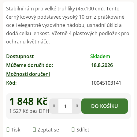
Stabilní rám pro velké truhlíky (45x100 cm). Tento
černý kovový podstavec vysoký 10 cm z práškované
oceli elegantně vyzdvihne nádobu, usnadní úklid a
dodá celku lehkost. Včetně 4 plastových podložek pro
ochranu květináče.
Dostupnost
Skladem
Můžeme doručit do:
18.8.2026
Možnosti doručení
Kód:
10045103141
1 848 Kč
DO KOŠÍKU
1 527 Kč bez DPH
Měrná cena:
Tisk
Zeptat se
Sdílet