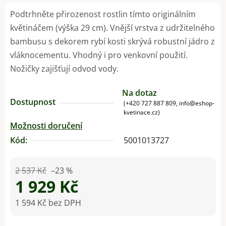
Podtrhněte přirozenost rostlin tímto originálním
květináčem (výška 29 cm). Vnější vrstva z udržitelného
bambusu s dekorem rybí kosti skrývá robustní jádro z
vláknocementu. Vhodný i pro venkovní použití.
Nožičky zajišťují odvod vody.
Na dotaz
Dostupnost
(+420 727 887 809, info@eshop-
kvetinace.cz)
Možnosti doručení
Kód:
5001013727
2 537 Kč
–23 %
1 929 Kč
1 594 Kč bez DPH
Měrná cena: