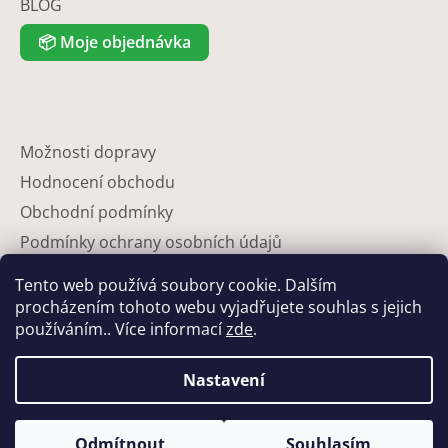
BLOG
📦
Moje objednávka
Možnosti dopravy
Hodnocení obchodu
Obchodní podmínky
Podmínky ochrany osobních údajů
Reklamace
Tento web používá soubory cookie. Dalším
Partneři
procházením tohoto webu vyjadřujete souhlas s jejich
používáním.. Více informací
zde
.
Kontakty
Nastavení
Odmítnout
Souhlasím