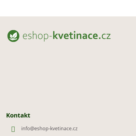
Z
á
p
a
t
í
Kontakt
info
@
eshop-kvetinace.cz