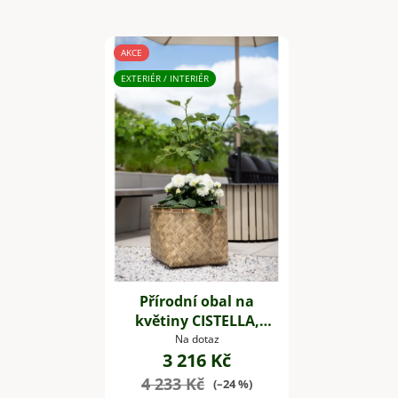
AKCE
EXTERIÉR / INTERIÉR
Přírodní obal na
květiny CISTELLA,
bambus, výška 36 cm,
Na dotaz
3 216 Kč
natur
4 233 Kč
(–24 %)