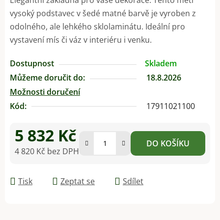
vysoký podstavec v šedé matné barvě je vyroben z
odolného, ale lehkého sklolaminátu. Ideální pro
vystavení mís či váz v interiéru i venku.
Dostupnost
Skladem
Můžeme doručit do:
18.8.2026
Možnosti doručení
Kód:
17911021100
5 832 Kč
DO KOŠÍKU
4 820 Kč bez DPH
Měrná cena:
Tisk
Zeptat se
Sdílet