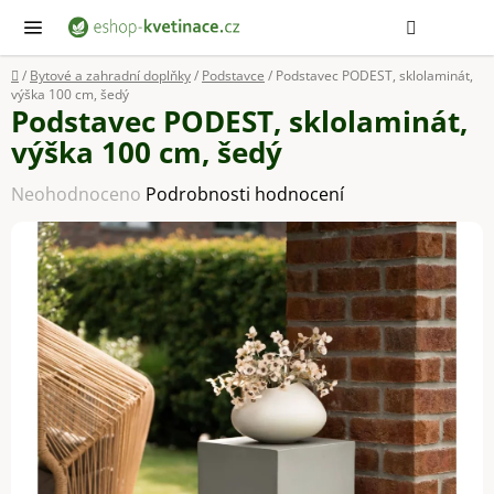
Přejít
Hledat
NÁ
KOŠ
na
obsah
Domů
/
Bytové a zahradní doplňky
/
Podstavce
/
Podstavec PODEST, sklolaminát,
výška 100 cm, šedý
Podstavec PODEST, sklolaminát,
výška 100 cm, šedý
Průměrné
Neohodnoceno
Podrobnosti hodnocení
hodnocení
produktu
je
0,0
z
5
hvězdiček.