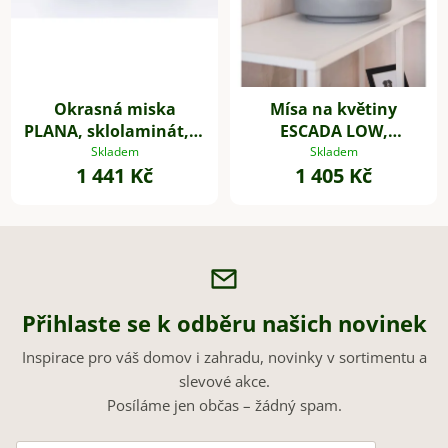
Okrasná miska
Mísa na květiny
PLANA, sklolaminát, Ø
ESCADA LOW,
34 cm, šedá
sklolaminát, Ø 30 cm,
Skladem
Skladem
1 441 Kč
1 405 Kč
šedá - beton design
Přihlaste se k odběru našich novinek
Inspirace pro váš domov i zahradu, novinky v sortimentu a
slevové akce.
Posíláme jen občas – žádný spam.