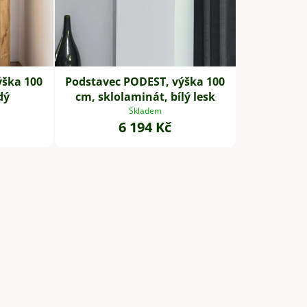
ů
ýška 100
Podstavec PODEST, výška 100
dý
cm, sklolaminát, bílý lesk
Skladem
6 194 Kč