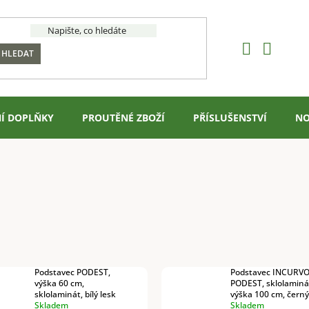
HLEDAT
Í DOPLŇKY
PROUTĚNÉ ZBOŽÍ
PŘÍSLUŠENSTVÍ
NO
Podstavec PODEST,
Podstavec INCURV
výška 60 cm,
PODEST, sklolaminá
sklolaminát, bílý lesk
výška 100 cm, čern
Skladem
Skladem