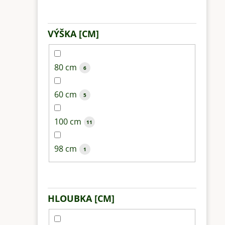
VÝŠKA [CM]
80 cm
6
60 cm
5
100 cm
11
98 cm
1
HLOUBKA [CM]