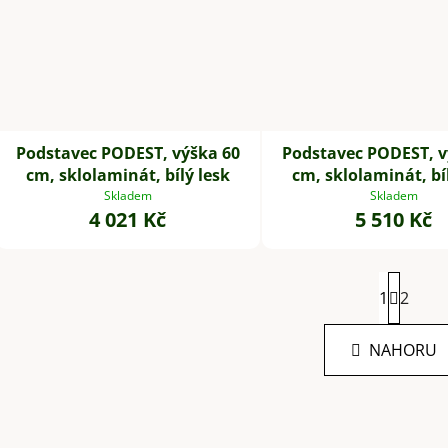
Podstavec PODEST, výška 60
Podstavec PODEST, v
cm, sklolaminát, bílý lesk
cm, sklolaminát, bí
Skladem
Skladem
4 021 Kč
5 510 Kč
S
1
t
2
r
O
á
NAHORU
v
n
k
l
o
á
v
d
á
a