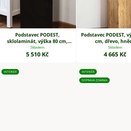
u
k
t
ů
Podstavec PODEST,
Podstavec PODEST, v
sklolaminát, výška 80 cm,
cm, dřevo, hně
černý lesk
Skladem
Skladem
5 510 Kč
4 665 Kč
INTERIÉR
INTERIÉR
DOPRAVA ZDARMA