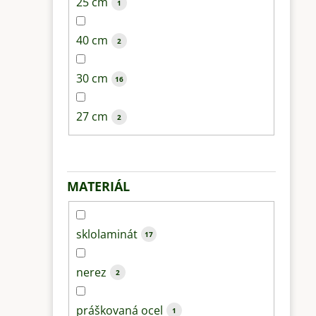
25 cm
1
40 cm
2
30 cm
16
27 cm
2
MATERIÁL
sklolaminát
17
nerez
2
práškovaná ocel
1