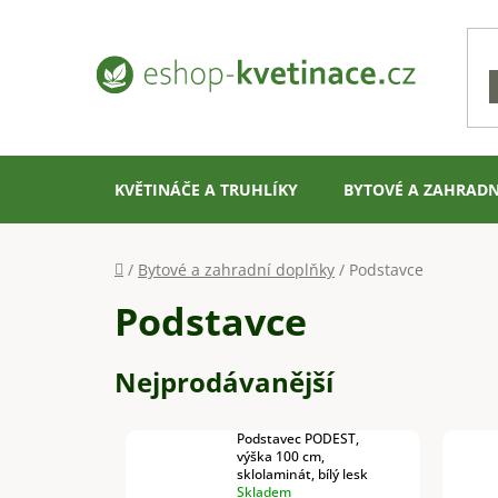
Přejít
na
obsah
KVĚTINÁČE A TRUHLÍKY
BYTOVÉ A ZAHRADN
Domů
/
Bytové a zahradní doplňky
/
Podstavce
Podstavce
Nejprodávanější
Podstavec PODEST,
výška 100 cm,
sklolaminát, bílý lesk
Skladem