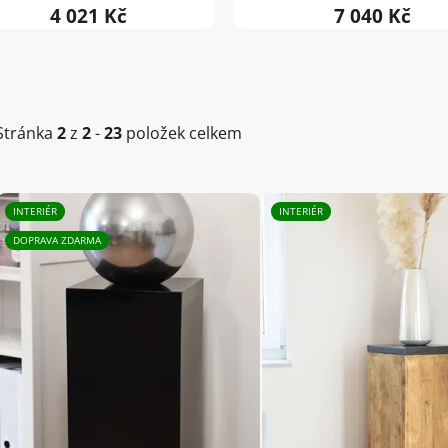
4 021 Kč
7 040 Kč
Stránka
2
z
2
-
23
položek celkem
V
INTERIÉR
INTERIÉR
ý
DOPRAVA ZDARMA
p
i
s
p
r
o
d