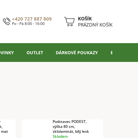
+420 727 887 809
Po - Pá 8:00 - 16:00
NÁKUPNÍ
PRÁZDNÝ KOŠÍK
KOŠÍK
VINKY
OUTLET
DÁRKOVÉ POUKAZY
BLOG
O
Podstavec PODEST,
t,
výška 80 cm,
ý mat
sklolaminát, bílý lesk
Skladem