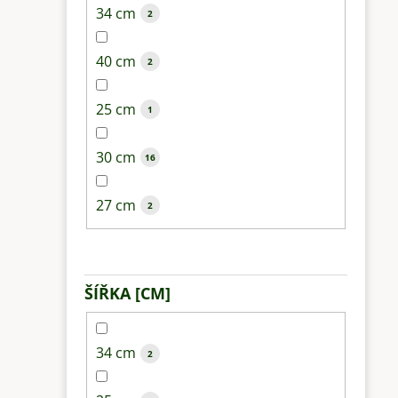
34 cm
2
40 cm
2
25 cm
1
30 cm
16
27 cm
2
ŠÍŘKA [CM]
34 cm
2