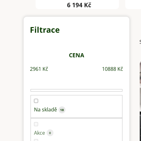
6 194 Kč
P
o
s
t
r
CENA
a
2961
Kč
10888
Kč
n
n
í
p
a
Na skladě
18
n
e
l
Akce
0