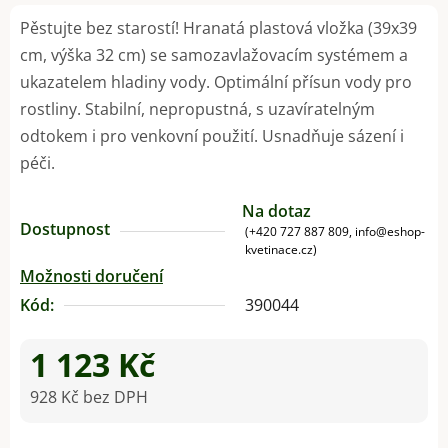
Pěstujte bez starostí! Hranatá plastová vložka (39x39
cm, výška 32 cm) se samozavlažovacím systémem a
ukazatelem hladiny vody. Optimální přísun vody pro
rostliny. Stabilní, nepropustná, s uzavíratelným
odtokem i pro venkovní použití. Usnadňuje sázení i
péči.
Na dotaz
Dostupnost
(+420 727 887 809, info@eshop-
kvetinace.cz)
Možnosti doručení
Kód:
390044
1 123 Kč
928 Kč bez DPH
Měrná cena: