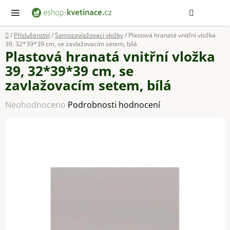
Přejít
Hledat
NÁ
KOŠ
na
obsah
Domů
/
Příslušenství
/
Samozavlažovací vložky
/
Plastová hranatá vnitřní vložka
39, 32*39*39 cm, se zavlažovacím setem, bílá
Plastová hranatá vnitřní vložka
39, 32*39*39 cm, se
zavlažovacím setem, bílá
Průměrné
Neohodnoceno
Podrobnosti hodnocení
hodnocení
produktu
je
0,0
z
5
hvězdiček.