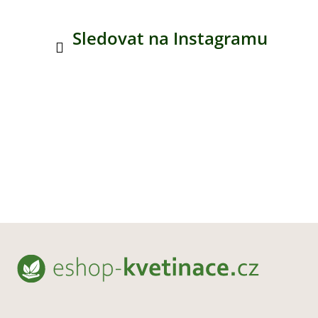
Sledovat na Instagramu
Z
á
p
a
t