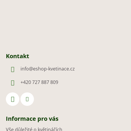
í
Kontakt
info
@
eshop-kvetinace.cz
+420 727 887 809
Informace pro vás
Vše důležité o květináčích