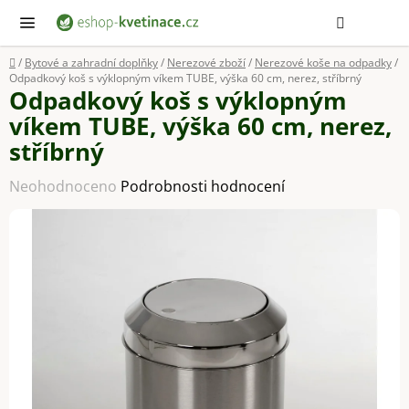
Přejít
Hledat
NÁ
KOŠ
na
obsah
Domů
/
Bytové a zahradní doplňky
/
Nerezové zboží
/
Nerezové koše na odpadky
/
Odpadkový koš s výklopným víkem TUBE, výška 60 cm, nerez, stříbrný
Odpadkový koš s výklopným
víkem TUBE, výška 60 cm, nerez,
stříbrný
Průměrné
Neohodnoceno
Podrobnosti hodnocení
hodnocení
produktu
je
0,0
z
5
hvězdiček.