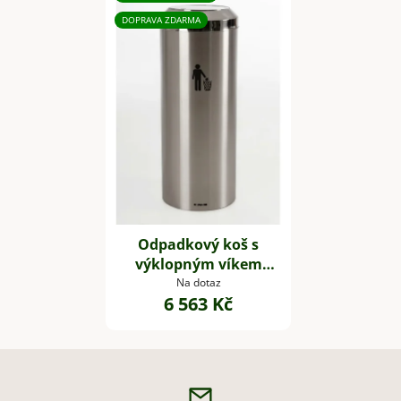
DOPRAVA ZDARMA
Odpadkový koš s
výklopným víkem
TUBE, výška 75 cm,
Na dotaz
6 563 Kč
nerez, stříbrný