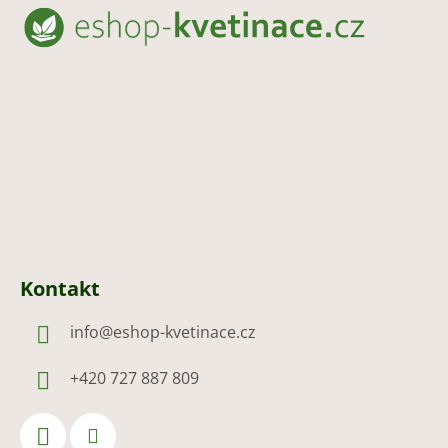
á
p
a
t
í
Kontakt
info
@
eshop-kvetinace.cz
+420 727 887 809