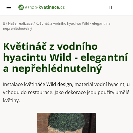
Přejít
Hledat
NÁ
KOŠ
na
obsah
Domů
/
Naše realizace
/
Květináč z vodního hyacintu Wild - elegantní a
nepřehlédnutelný
Květináč z vodního
hyacintu Wild - elegantní
a nepřehlédnutelný
Instalace
květináče Wild design
, materiál vodní hyacint, u
vchodu do restaurace. Jako dekorace jsou použity umělé
květiny.