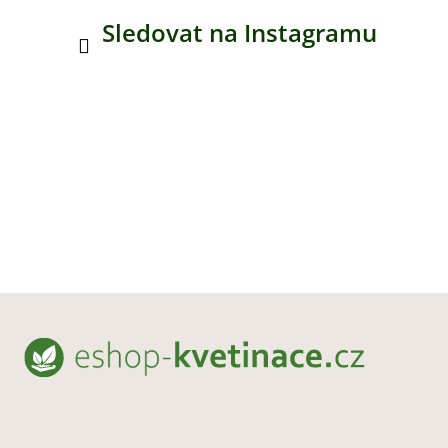
Sledovat na Instagramu
Z
á
p
a
t
í