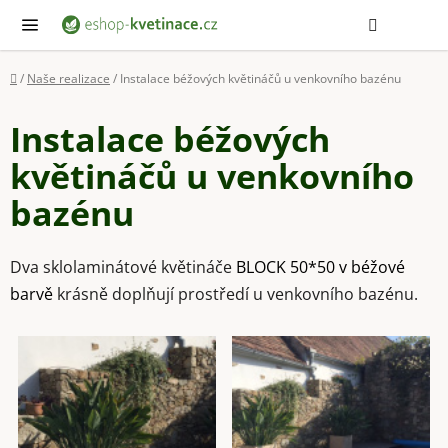
Přejít
Hledat
NÁ
KOŠ
na
obsah
Domů
/
Naše realizace
/
Instalace béžových květináčů u venkovního bazénu
Instalace béžových
květináčů u venkovního
bazénu
Dva sklolaminátové květináče
BLOCK 50*50 v béžové
barvě
krásně doplňují prostředí u venkovního bazénu.