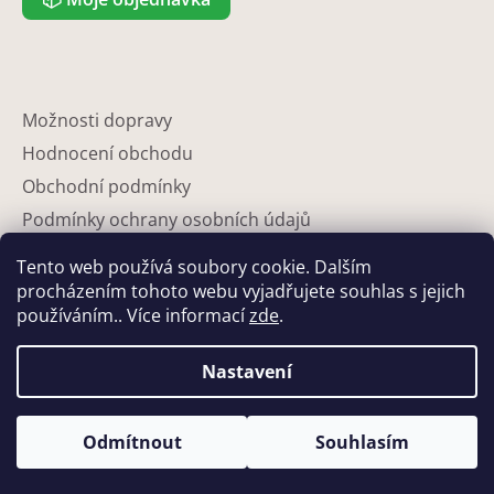
Možnosti dopravy
Hodnocení obchodu
Obchodní podmínky
Podmínky ochrany osobních údajů
Reklamace
Tento web používá soubory cookie. Dalším
Partneři
procházením tohoto webu vyjadřujete souhlas s jejich
používáním.. Více informací
zde
.
Kontakty
Nastavení
Odmítnout
Souhlasím
Vytvořil Shoptet
Copyright 2026
Eshop-květináče
. Všechna práva vyhrazena.