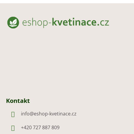
Z
á
p
a
t
í
Kontakt
info
@
eshop-kvetinace.cz
+420 727 887 809