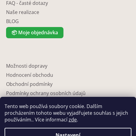
FAQ - časté dotazy
Naše realizace
BLOG
📦
Moje objednávka
Možnosti dopravy
Hodnocení obchodu
Obchodní podmínky
Podmínky ochrany osobních údajů
Reklamace
Tento web používá soubory cookie. Dalším
Partneři
procházením tohoto webu vyjadřujete souhlas s jejich
používáním.. Více informací
zde
.
Kontakty
Nastavení