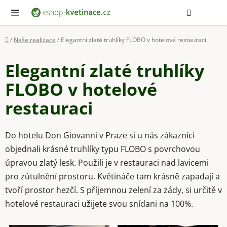
Přejít
Hledat
NÁ
KOŠ
na
obsah
Domů
/
Naše realizace
/
Elegantní zlaté truhlíky FLOBO v hotelové restauraci
Elegantní zlaté truhlíky
FLOBO v hotelové
restauraci
Do hotelu Don Giovanni v Praze si u nás zákazníci
objednali krásné truhlíky typu FLOBO s povrchovou
úpravou zlatý lesk. Použili je v restauraci nad lavicemi
pro zútulnění prostoru. Květináče tam krásně zapadají a
tvoří prostor hezčí. S příjemnou zelení za zády, si určitě v
hotelové restauraci užijete svou snídani na 100%.