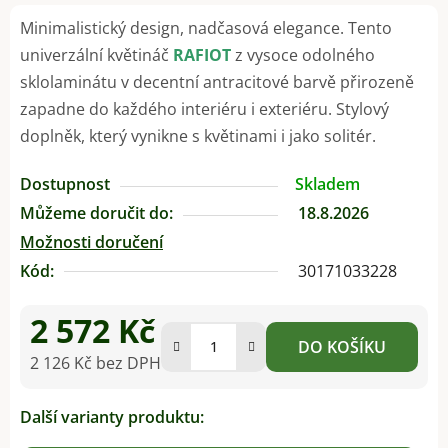
Minimalistický design, nadčasová elegance. Tento
univerzální květináč
RAFIOT
z vysoce odolného
sklolaminátu v decentní antracitové barvě přirozeně
zapadne do každého interiéru i exteriéru. Stylový
doplněk, který vynikne s květinami i jako solitér.
Dostupnost
Skladem
Můžeme doručit do:
18.8.2026
Možnosti doručení
Kód:
30171033228
2 572 Kč
DO KOŠÍKU
2 126 Kč bez DPH
Měrná cena:
Další varianty produktu: