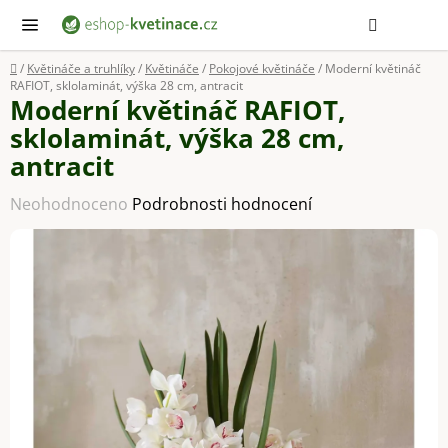
Přejít
Hledat
NÁ
KOŠ
na
obsah
Domů
/
Květináče a truhlíky
/
Květináče
/
Pokojové květináče
/
Moderní květináč
RAFIOT, sklolaminát, výška 28 cm, antracit
Moderní květináč RAFIOT,
sklolaminát, výška 28 cm,
antracit
Průměrné
Neohodnoceno
Podrobnosti hodnocení
hodnocení
produktu
je
0,0
z
5
hvězdiček.