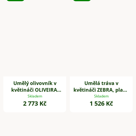
Umělý olivovník v
Umělá tráva v
květináči OLIVEIRA,
květináči ZEBRA, plast,
plast, výška 60 cm
výška 80 cm, zelená
Skladem
Skladem
2 773 Kč
1 526 Kč