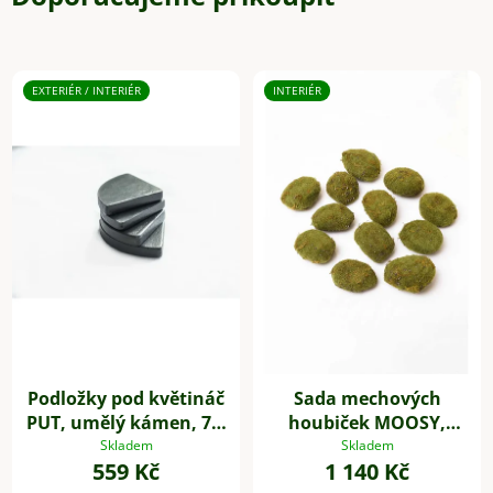
EXTERIÉR / INTERIÉR
INTERIÉR
Podložky pod květináč
Sada mechových
PUT, umělý kámen, 7 x
houbiček MOOSY,
7 cm, 4-set, šedé
plast, zelená
Skladem
Skladem
559 Kč
1 140 Kč