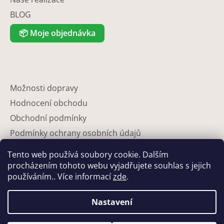
BLOG
📦
Moje objednávka
Možnosti dopravy
Hodnocení obchodu
Obchodní podmínky
Podmínky ochrany osobních údajů
Reklamace
Tento web používá soubory cookie. Dalším
Partneři
procházením tohoto webu vyjadřujete souhlas s jejich
používáním.. Více informací
zde
.
Kontakty
Nastavení