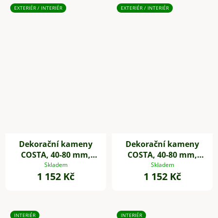
EXTERIÉR / INTERIÉR
EXTERIÉR / INTERIÉR
Dekorační kameny
Dekorační kameny
COSTA, 40-80 mm,
COSTA, 40-80 mm,
plast, bílá
plast, černá
Skladem
Skladem
1 152 Kč
1 152 Kč
INTERIÉR
INTERIÉR