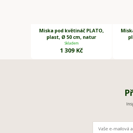
Miska pod květináč PLATO,
Misk
plast, Ø 50 cm, natur
pl
Skladem
1 309 Kč
Př
Ins