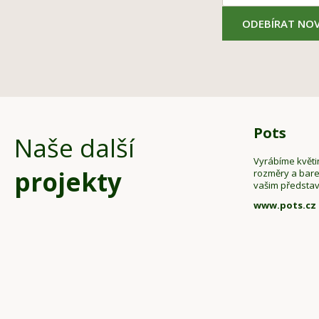
ODEBÍRAT NOV
Pots
Naše další
Vyrábíme květi
projekty
rozměry a bar
vašim předsta
www.pots.cz
Z
á
p
a