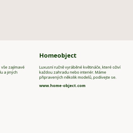
Homeobject
e vše zajímavé
Luxusní ručně vyráběné květináče, které oživí
u a jiných
každou zahradu nebo interiér. Máme
připravených několik modelů, podívejte se.
www.home-object.com