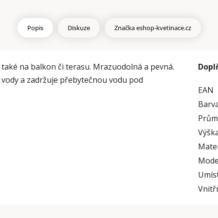
Popis
Diskuze
Značka
eshop-kvetinace.cz
 také na balkon či terasu. Mrazuodolná a pevná.
Dopl
d vody a zadržuje přebytečnou vodu pod
EAN
Barv
Prům
Výška
Mater
Mode
Umís
Vnitř