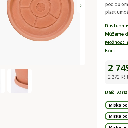
pod objem
0,0
plast umož
z
5
Dostupno
hvězdiček.
Můžeme do
Možnosti 
Kód:
2 74
2 272 Kč
Měrná ce
Další vari
Miska pod
Miska pod
Miska pod