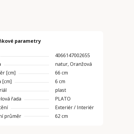
ňkové parametry
4066147002655
a
natur, Oranžová
ěr [cm]
66 cm
 [cm]
6 cm
iál
plast
lová řada
PLATO
tění
Exteriér / Interiér
ní průměr
62 cm