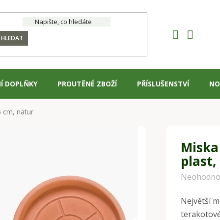
HLEDAT
Í DOPLŇKY
PROUTĚNÉ ZBOŽÍ
PŘÍSLUŠENSTVÍ
NO
6 cm, natur
Miska
plast,
Průměrné
Neohodno
hodnocení
Největší m
produktu
terakotové
je