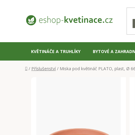
Přejít
na
obsah
KVĚTINÁČE A TRUHLÍKY
BYTOVÉ A ZAHRADN
Domů
/
Příslušenství
/
Miska pod květináč PLATO, plast, Ø 6