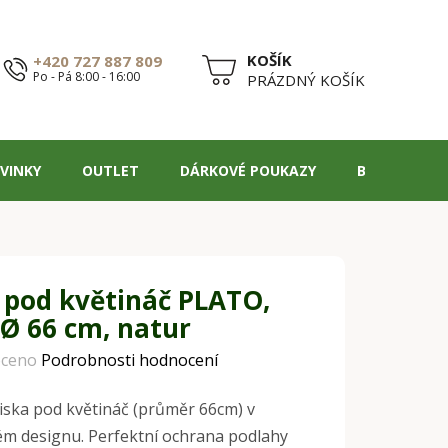
+420 727 887 809
Po - Pá 8:00 - 16:00
NÁKUPNÍ
PRÁZDNÝ KOŠÍK
KOŠÍK
VINKY
OUTLET
DÁRKOVÉ POUKAZY
BLOG
 pod květináč PLATO,
 Ø 66 cm, natur
ceno
Podrobnosti hodnocení
iska pod květináč (průměr 66cm) v
m designu. Perfektní ochrana podlahy