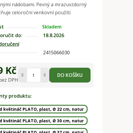
nými nádobami. Pevný a mrazuvzdorný
ňuje celoroční venkovní použití.
st
Skladem
ručit do:
18.8.2026
doručení
2415066030
9 Kč
DO KOŠÍKU
 bez DPH
na:
anty produktu:
 květináč PLATO, plast, Ø 22 cm, natur
 květináč PLATO, plast, Ø 30 cm, natur
 květináč PLATO, plast, Ø 37 cm, natur