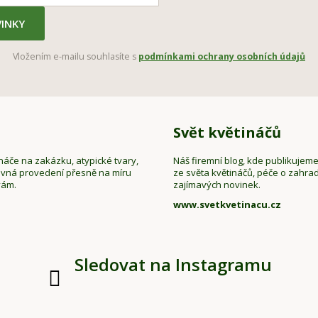
INKY
Vložením e-mailu souhlasíte s
podmínkami ochrany osobních údajů
Svět květináčů
náče na zakázku, atypické tvary,
Náš firemní blog, kde publikujem
evná provedení přesně na míru
ze světa květináčů, péče o zahrad
vám.
zajímavých novinek.
www.svetkvetinacu.cz
Sledovat na Instagramu