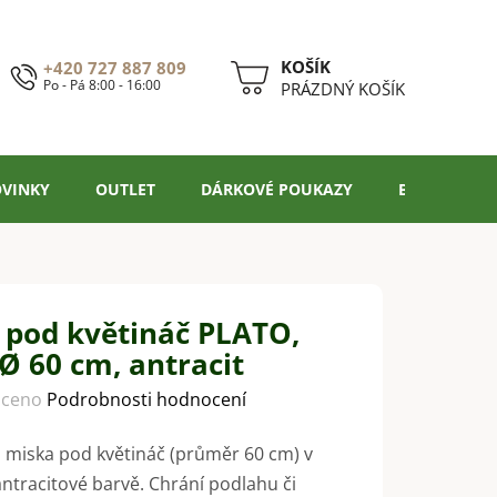
+420 727 887 809
Po - Pá 8:00 - 16:00
NÁKUPNÍ
PRÁZDNÝ KOŠÍK
KOŠÍK
VINKY
OUTLET
DÁRKOVÉ POUKAZY
BLOG
 pod květináč PLATO,
 Ø 60 cm, antracit
ceno
Podrobnosti hodnocení
á miska pod květináč (průměr 60 cm) v
antracitové barvě. Chrání podlahu či