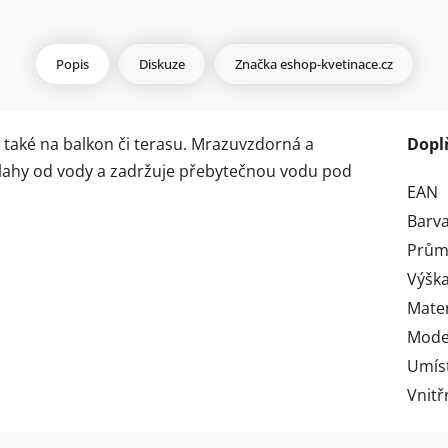
Popis
Diskuze
Značka
eshop-kvetinace.cz
 také na balkon či terasu. Mrazuvzdorná a
Dopl
dlahy od vody a zadržuje přebytečnou vodu pod
EAN
Barv
Prům
Výška
Mater
Mode
Umís
Vnitř