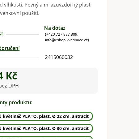
d vlhkostí. Pevný a mrazuvzdorný plast
enkovní použití.
Na dotaz
st
(+420 727 887 809,
info@eshop-kvetinace.cz)
doručení
2415060032
4 Kč
 bez DPH
na:
anty produktu:
 květináč PLATO, plast, Ø 22 cm, antracit
 květináč PLATO, plast, Ø 30 cm, antracit