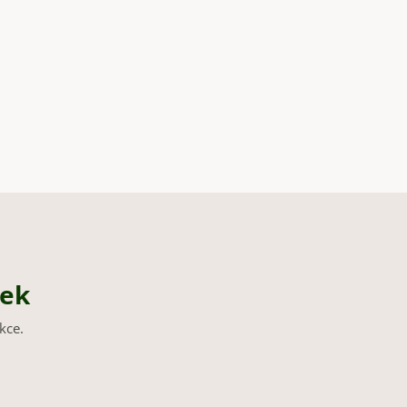
nek
kce.