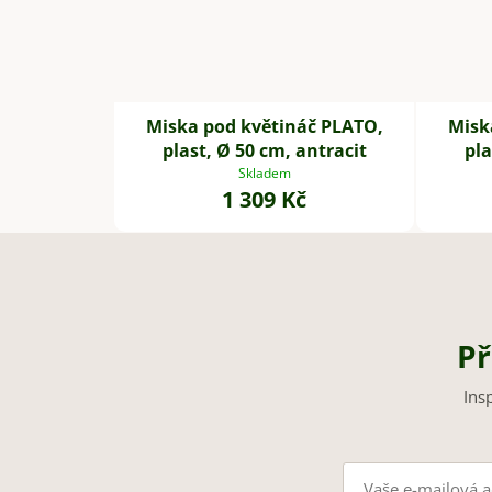
Miska pod květináč PLATO,
Misk
plast, Ø 50 cm, antracit
pla
Skladem
1 309 Kč
Př
Ins