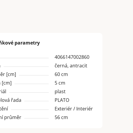
ňkové parametry
4066147002860
a
černá, antracit
ěr [cm]
60 cm
 [cm]
5 cm
iál
plast
lová řada
PLATO
tění
Exteriér / Interiér
ní průměr
56 cm