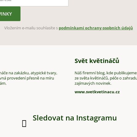
VINKY
Vložením e-mailu souhlasíte s
podmínkami ochrany osobních údajů
Svět květináčů
áče na zakázku, atypické tvary,
Náš firemní blog, kde publikujeme
vná provedení přesně na míru
ze světa květináčů, péče o zahradu
vám.
zajímavých novinek.
www.svetkvetinacu.cz
Sledovat na Instagramu