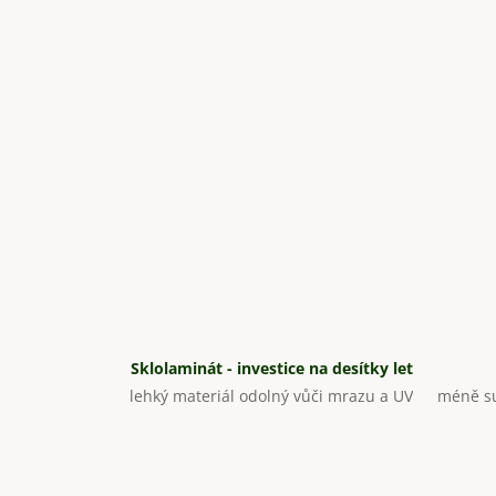
Sklolaminát - investice na desítky let
lehký materiál odolný vůči mrazu a UV
méně su