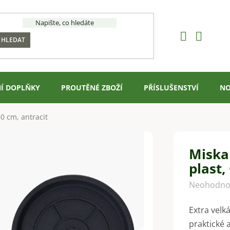
HLEDAT
Í DOPLŇKY
PROUTĚNÉ ZBOŽÍ
PŘÍSLUŠENSTVÍ
NO
0 cm, antracit
Miska
plast,
Průměrné
Neohodno
hodnocení
Extra velk
produktu
praktické 
je