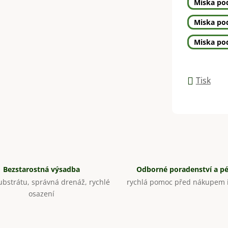
Miska pod
Miska pod
Miska pod
Tisk
Bezstarostná výsadba
Odborné poradenství a p
bstrátu, správná drenáž, rychlé
rychlá pomoc před nákupem i
osazení