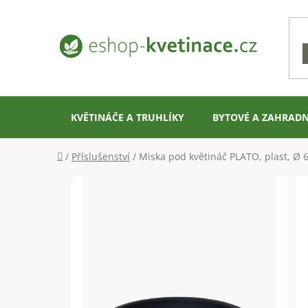
Přejít
na
obsah
KVĚTINÁČE A TRUHLÍKY
BYTOVÉ A ZAHRADN
Domů
/
Příslušenství
/
Miska pod květináč PLATO, plast, Ø 6