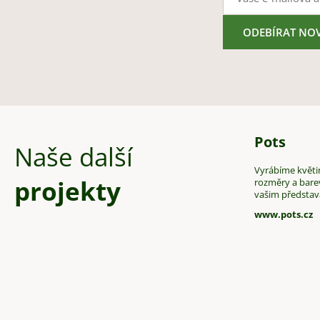
ODEBÍRAT NO
Pots
Naše další
Vyrábíme květin
projekty
rozměry a bare
vašim předsta
www.pots.cz
Z
á
p