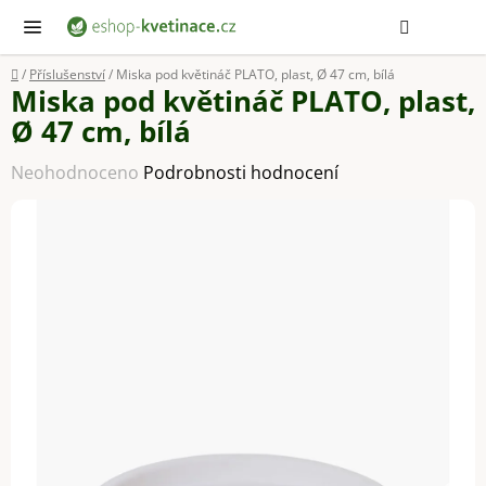
Přejít
Hledat
NÁ
KOŠ
na
obsah
Domů
/
Příslušenství
/
Miska pod květináč PLATO, plast, Ø 47 cm, bílá
Miska pod květináč PLATO, plast,
Ø 47 cm, bílá
Průměrné
Neohodnoceno
Podrobnosti hodnocení
hodnocení
produktu
je
0,0
z
5
hvězdiček.