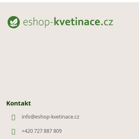
Z
á
p
a
t
í
Kontakt
info
@
eshop-kvetinace.cz
+420 727 887 809