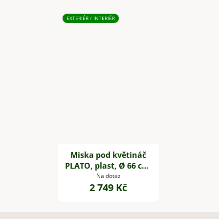
EXTERIÉR / INTERIÉR
Miska pod květináč
PLATO, plast, Ø 66 cm,
bílá
Na dotaz
2 749 Kč