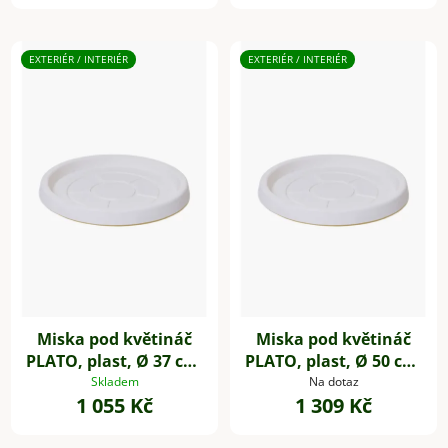
EXTERIÉR / INTERIÉR
EXTERIÉR / INTERIÉR
Miska pod květináč
Miska pod květináč
PLATO, plast, Ø 37 cm,
PLATO, plast, Ø 50 cm,
bílá
bílá
Skladem
Na dotaz
1 055 Kč
1 309 Kč